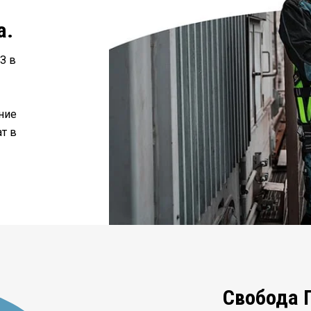
и
а.
З в
ние
т в
Свобода 