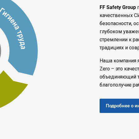
FF Safety Group
п
качественных СИ
безопасности, о
глубоком уважен
стремлении к ра
традициях и сов
Наша компания 
Zero – это каче
объединяющий тр
благополучие ра
Подробнее о и