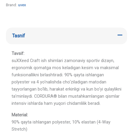
Brand:
uvex
Tasnif
Tavsif:
suXXeed Craft ish shimlari zamonaviy sportiv dizayn,
ergonomik qomatga mos keladigan kesim va maksimal
funksionallikni birlashtiradi. 90% qayta ishlangan
polyester va 4 yo‘nalishda cho‘ziladigan matodan
tayyorlangan bo‘lib, harakat erkinligi va kun bo‘yi qulaylikni
ta’minlaydi. CORDURA® bilan mustahkamlangan qismlar
intensiv ishlarda ham yuqori chidamlilik beradi.
Material:
90% qayta ishlangan polyester, 10% elastan (4-Way
Stretch)