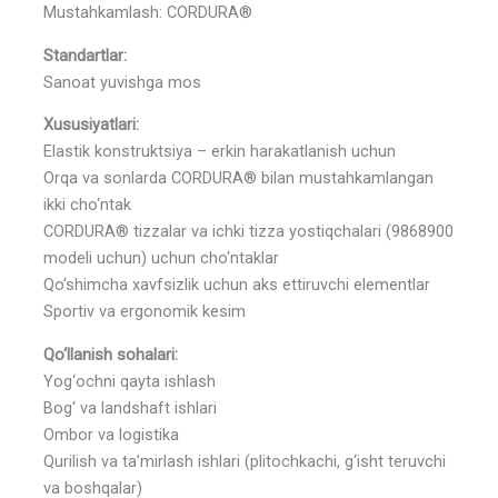
Mustahkamlash: CORDURA®
Standartlar:
Sanoat yuvishga mos
Xususiyatlari:
Elastik konstruktsiya – erkin harakatlanish uchun
Orqa va sonlarda CORDURA® bilan mustahkamlangan
ikki cho‘ntak
CORDURA® tizzalar va ichki tizza yostiqchalari (9868900
modeli uchun) uchun cho‘ntaklar
Qo‘shimcha xavfsizlik uchun aks ettiruvchi elementlar
Sportiv va ergonomik kesim
Qo‘llanish sohalari:
Yog‘ochni qayta ishlash
Bog‘ va landshaft ishlari
Ombor va logistika
Qurilish va ta’mirlash ishlari (plitochkachi, g‘isht teruvchi
va boshqalar)