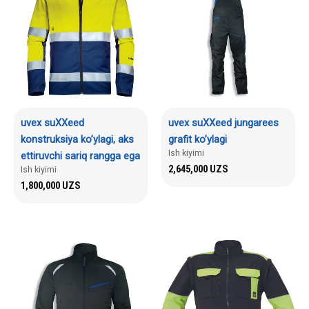
uvex suXXeed
uvex suXXeed jungarees
konstruksiya ko’ylagi, aks
grafit ko’ylagi
Ish kiyimi
ettiruvchi sariq rangga ega
2,645,000
UZS
Ish kiyimi
1,800,000
UZS