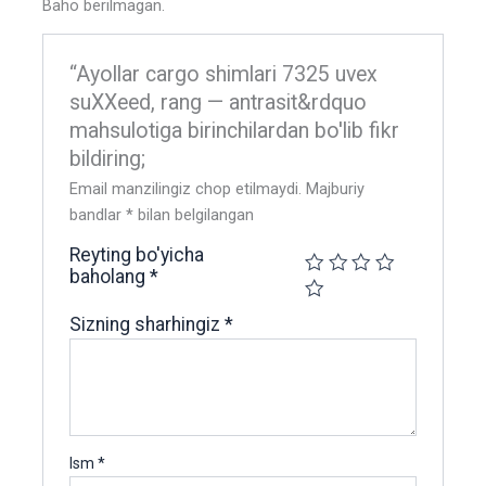
Baho berilmagan.
“Ayollar cargo shimlari 7325 uvex
suXXeed, rang — antrasit&rdquo
mahsulotiga birinchilardan bo'lib fikr
bildiring;
Email manzilingiz chop etilmaydi.
Majburiy
bandlar
*
bilan belgilangan
Reyting bo'yicha
baholang
*
Sizning sharhingiz
*
Ism
*