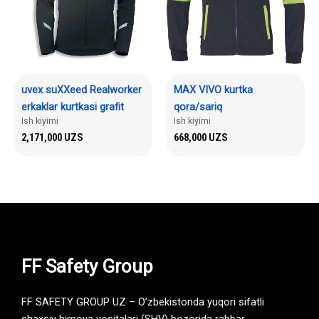
uvex suXXeed Realworker
MAX VIVO kurtka
erkaklar kurtkasi grafit
qora/sariq
Ish kiyimi
Ish kiyimi
2,171,000
UZS
668,000
UZS
FF Safety Group
FF SAFETY GROUP UZ – O’zbekistonda yuqori sifatli