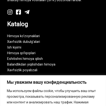
shaxsiy himoya vositalari (SHV) bozorida rahbar.
Katalog
Himoya ko’zoynaklari
Xavfsizlik dubulg’alari
Ish kiyimi
Himoya qo’lqoplari
Eshitishni himoya qilish
Balandlikdan yiqilishdan himoya
Xavfsizlik poyabzali
Мы уважаем вашу конфиденциальность
Vision Zero
Мы используем файлы cookie, чтобы улучшить ваш опыт
просмотра, показывать персонализированную рекламу
или контент и анализировать наш трафик. Нажимая
Bizning kompaniya «Vision Zero» initsiativasining