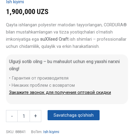
Ish kiyimi
1,900,000
UZS
Qayta ishlangan polyester matodan tayyorlangan, CORDURA®
bilan mustahkamlangan va tizza yostiqchalari o‘rnatish
imkoniyatiga ega
suXXeed Craft
ish shimlari – professionallar
uchun chidamlilik, qulaylik va erkin harakatlanish.
Ulgurji sotib oling – bu mahsulot uchun eng yaxshi narxni
oling!
• Гарантия от производителя
• Никаких проблем с возвратом
Закажите звонок для получения оптовой скидки
Savatchaga qo'shish
-
+
SKU:
88841
Bo'lim:
Ish kiyimi