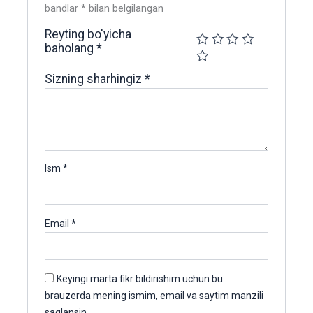
bandlar
*
bilan belgilangan
Reyting bo'yicha
baholang
*
Sizning sharhingiz
*
Ism
*
Email
*
Keyingi marta fikr bildirishim uchun bu
brauzerda mening ismim, email va saytim manzili
saqlansin.