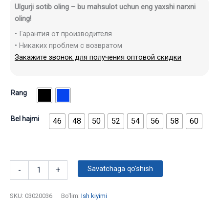
Ulgurji sotib oling – bu mahsulot uchun eng yaxshi narxni
oling!
• Гарантия от производителя
• Никаких проблем с возвратом
Закажите звонок для получения оптовой скидки
Rang
Bel hajmi
46
48
50
52
54
56
58
60
Savatchaga qo'shish
-
+
SKU:
03020036
Bo'lim:
Ish kiyimi