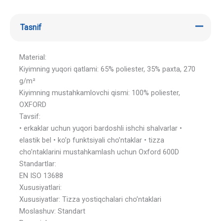
Tasnif
Material:
Kiyimning yuqori qatlami: 65% poliester, 35% paxta, 270
g/m²
Kiyimning mustahkamlovchi qismi: 100% poliester,
OXFORD
Tavsif:
• erkaklar uchun yuqori bardoshli ishchi shalvarlar •
elastik bel • ko’p funktsiyali cho’ntaklar • tizza
cho’ntaklarini mustahkamlash uchun Oxford 600D
Standartlar:
EN ISO 13688
Xususiyatlari:
Xususiyatlar: Tizza yostiqchalari cho’ntaklari
Moslashuv: Standart