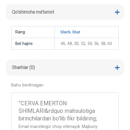
Qo'shimcha ma'lumot
Rang
black
,
blue
Bel hajmi
46, 48, 50, 52, 54, 56, 58, 60
Sharhlar (0)
Baho berilmagan.
“CERVA EMERTON
SHIMLARI&rdquo mahsulotiga
birinchilardan bo'lib fikr bildiring;
Email manzilingiz chop etilmaydi.
Majburiy