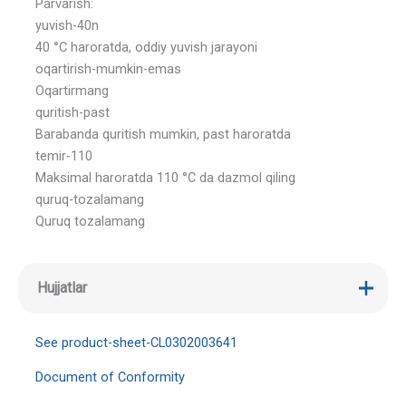
Parvarish:
yuvish-40n
40 °C haroratda, oddiy yuvish jarayoni
oqartirish-mumkin-emas
Oqartirmang
quritish-past
Barabanda quritish mumkin, past haroratda
temir-110
Maksimal haroratda 110 °C da dazmol qiling
quruq-tozalamang
Quruq tozalamang
Hujjatlar
See product-sheet-CL0302003641
Document of Conformity