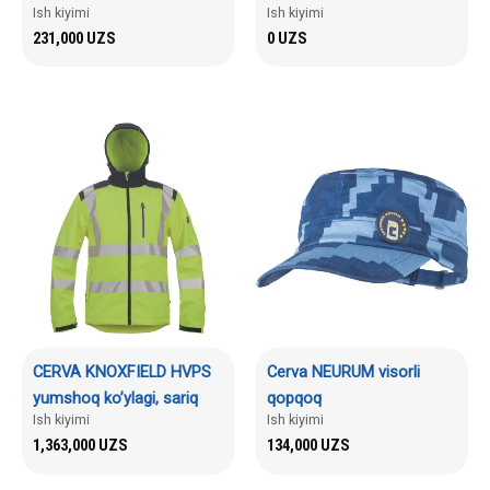
Ish kiyimi
Ish kiyimi
231,000
UZS
0
UZS
CERVA KNOXFIELD HVPS
Cerva NEURUM visorli
yumshoq ko’ylagi, sariq
qopqoq
Ish kiyimi
Ish kiyimi
1,363,000
UZS
134,000
UZS