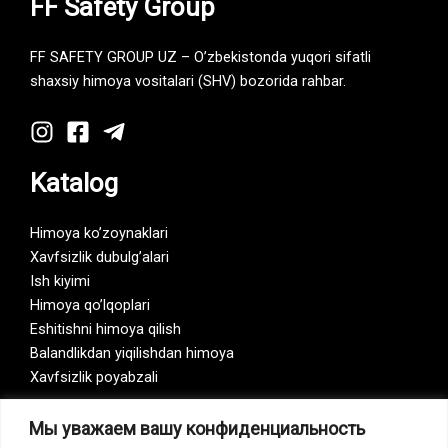
FF Safety Group
FF SAFETY GROUP UZ – O’zbekistonda yuqori sifatli
shaxsiy himoya vositalari (SHV) bozorida rahbar.
Katalog
Himoya ko’zoynaklari
Xavfsizlik dubulg’alari
Ish kiyimi
Himoya qo’lqoplari
Eshitishni himoya qilish
Balandlikdan yiqilishdan himoya
Xavfsizlik poyabzali
Мы уважаем вашу конфиденциальность