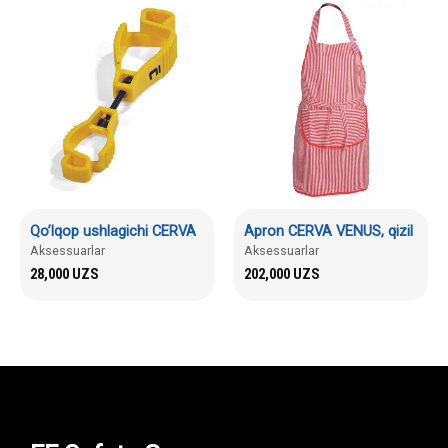
Qo’lqop ushlagichi CERVA
Apron CERVA VENUS, qizil
Aksessuarlar
Aksessuarlar
28,000
UZS
202,000
UZS