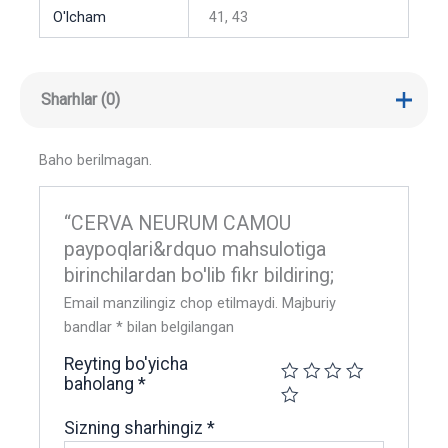
O'lcham
41, 43
Sharhlar (0)
Baho berilmagan.
“CERVA NEURUM CAMOU
paypoqlari&rdquo mahsulotiga
birinchilardan bo'lib fikr bildiring;
Email manzilingiz chop etilmaydi.
Majburiy
bandlar
*
bilan belgilangan
Reyting bo'yicha
baholang
*
Sizning sharhingiz
*