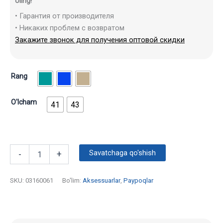
oling!
• Гарантия от производителя
• Никаких проблем с возвратом
Закажите звонок для получения оптовой скидки
Rang
O'lcham
41
43
Savatchaga qo'shish
-
+
SKU:
03160061
Bo'lim:
Aksessuarlar
,
Paypoqlar