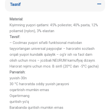
Tasnif
Material:
Kiyimning yuqori qatlami: 45% poliester, 40% paxta, 12%
poliamid (nylon), 3% elastan
Tavsif:
– Coolmax yuqori sifatli funktsional matodan
tayyorlangan universal paypoqlar – haroratni sozlash
orqali yuqori kundalik qulaylik – og’ir ish va faol dam
olish uchun mos – jozibali NEURUM kamuflyaj dizayni.
Harorat rejimi uchun mos. B sinfi (20°C dan -5°C gacha)
Parvarish:
yuvish-30n
30 °C haroratda oddiy yuvish jarayoni
oqartirish-mumkin-emas
Oqartirmang
quritish-yo’q
Barabanda quritish mumkin emas