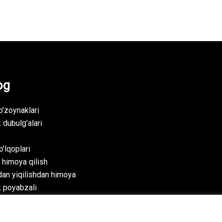
og
’zoynaklari
 dubulg’alari
’lqoplari
 himoya qilish
dan yiqilishdan himoya
k poyabzali