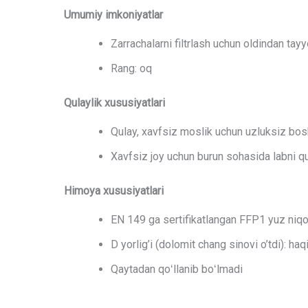
Umumiy imkoniyatlar
Zarrachalarni filtrlash uchun oldindan tay
Rang: oq
Qulaylik xususiyatlari
Qulay, xavfsiz moslik uchun uzluksiz bos
Xavfsiz joy uchun burun sohasida labni q
Himoya xususiyatlari
EN 149 ga sertifikatlangan FFP1 yuz niqo
D yorlig’i (dolomit chang sinovi o’tdi): h
Qaytadan qoʻllanib boʻlmadi