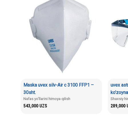
Maska uvex silv-Air c 3100 FFP1 –
uvex ast
30sht.
ko’zoyna
Nafas yo'llarini himoya qilish
Shaxsiy hi
543,000
UZS
289,000