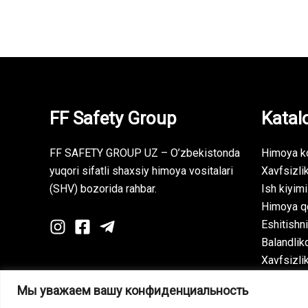
FF Safety Group
Katal
FF SAFETY GROUP UZ – O’zbekistonda
Himoya ko
yuqori sifatli shaxsiy himoya vositalari
Xavfsizlik
(SHV) bozorida rahbar.
Ish kiyimi
Himoya qo
Eshitishni
Balandlik
Xavfsizli
Мы уважаем вашу конфиденциальность