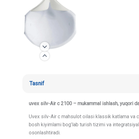
Tasnif
uvex silv-Air c 2100 – mukammal ishlash, yuqori da
Uvex silv-Air c mahsulot oilasi klassik katlama va c
bosh kiyimlarni bog’lab turish tizimi va integratsiya
osonlashtiradi.