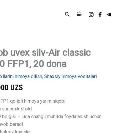
classic
2100
Search
FFP1,
20
dona
miqdori
b uvex silv-Air classic
0 FFP1, 20 dona
'llarini himoya qilish
,
Shaxsiy himoya vositalari
000
UZS
FP1 qolipli himoya yarim niqobi
rgonomik shakl
 belgisi – juda changli muhitda foydalanish uchun
avob beradi
hoksiz kayışlar