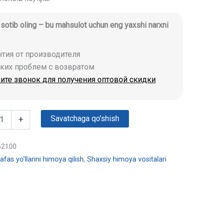
i sotib oling – bu mahsulot uchun eng yaxshi narxni
антия от производителя
аких проблем с возвратом
ите звонок для получения оптовой скидки
Savatchaga qo'shish
+
62100
afas yo'llarini himoya qilish
,
Shaxsiy himoya vositalari