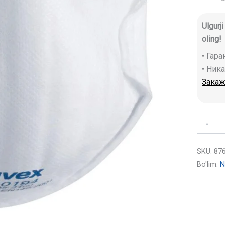
Ulgurj
oling!
• Гар
• Ник
Закаж
-
SKU:
87
Bo'lim:
N