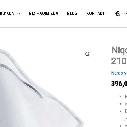
DO’KON
BIZ HAQIMIZDA
BLOG
KONTAKT
Niqo
Niqob
uvex
210
silv-
Air
classic
Nafas yo
2100
FFP1,
396,
20
dona
F
miqdori
e
D
j
c