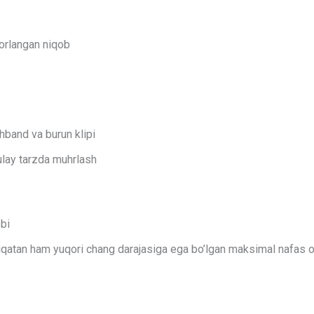
yorlangan niqob
hband va burun klipi
ulay tarzda muhrlash
bi
aqiqatan ham yuqori chang darajasiga ega bo’lgan maksimal nafas ol