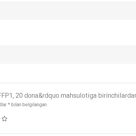
FP1, 20 dona&rdquo mahsulotiga birinchilardan bo
dlar
*
bilan belgilangan