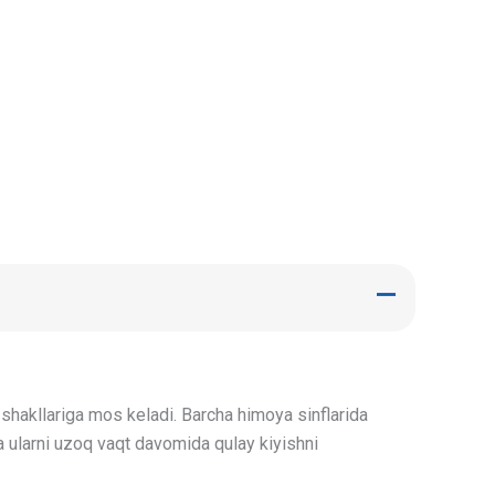
z shakllariga mos keladi. Barcha himoya sinflarida
va ularni uzoq vaqt davomida qulay kiyishni