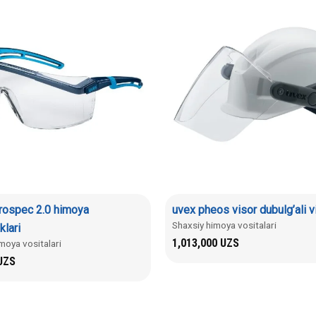
rospec 2.0 himoya
uvex pheos visor dubulg’ali v
Shaxsiy himoya vositalari
klari
1,013,000
UZS
moya vositalari
UZS