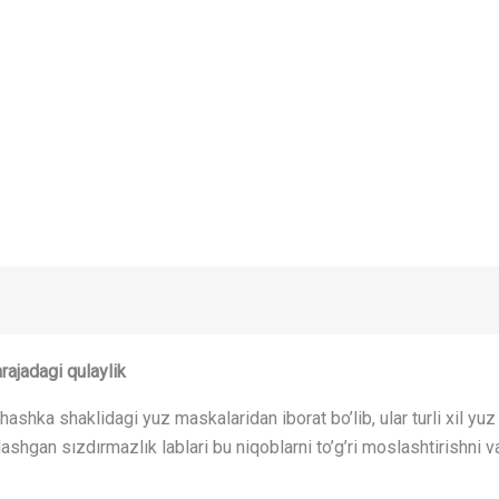
rajadagi qulaylik
hashka shaklidagi yuz maskalaridan iborat bo’lib, ular turli xil yu
lashgan sızdırmazlık lablari bu niqoblarni to’g’ri moslashtirishni 