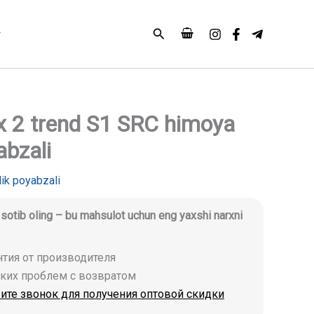
Search
x 2 trend S1 SRC himoya
abzali
lik poyabzali
i
i sotib oling – bu mahsulot uchun eng yaxshi narxni
антия от производителя
аких проблем с возвратом
ите звонок для получения оптовой скидки