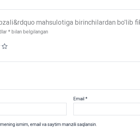
ali&rdquo mahsulotiga birinchilardan bo'lib fikr
dlar
*
bilan belgilangan
Email
*
 mening ismim, email va saytim manzili saqlansin.