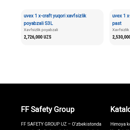
uvex 1 x-craft yuqori xavfsizlik
uvex 1 x
poyabzali S3L
past
Xavfsizlik poyabzali
Xavfsizlik
2,726,000
UZS
2,530,00
FF Safety Group
Katal
FF SAFETY GROUP UZ – O’zbekistonda
Himoya ko