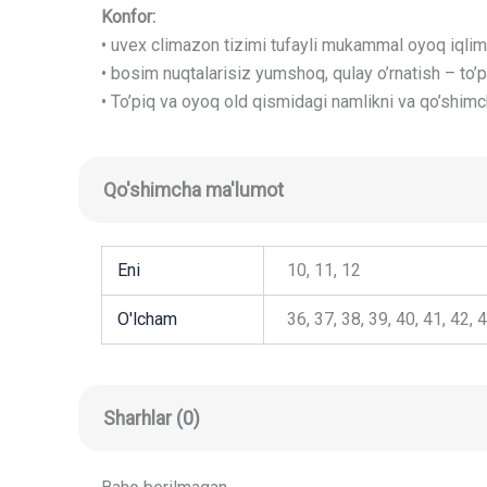
Konfor:
• uvex climazon tizimi tufayli mukammal oyoq iqlimi:
• bosim nuqtalarisiz yumshoq, qulay o’rnatish – to’pig
• To’piq va oyoq old qismidagi namlikni va qo’shimch
Qo'shimcha ma'lumot
Eni
10, 11, 12
O'lcham
36, 37, 38, 39, 40, 41, 42, 
Sharhlar (0)