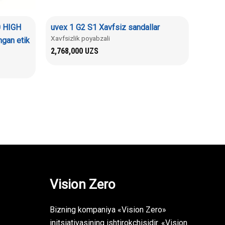
 HIGH
uvex 1 G2 S1 Xavfsiz sandallar
Xavfsizlik poyabzali
ngan etik
2,768,000
UZS
Vision Zero
Bizning kompaniya «Vision Zero»
initsiativasining ishtirokchisidir. «Vision