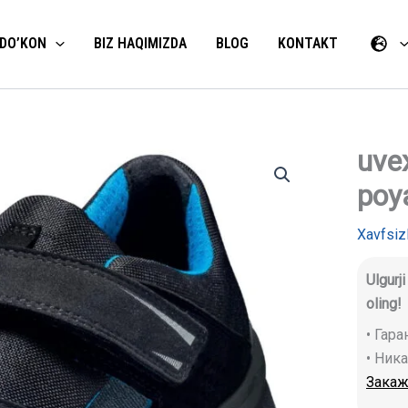
DO’KON
BIZ HAQIMIZDA
BLOG
KONTAKT
uve
uvex
2
poy
trend
S1
SRC
Xavfsiz
himoya
poyabzal
Ulgurj
miqdori
oling!
• Гар
• Ник
Закаж