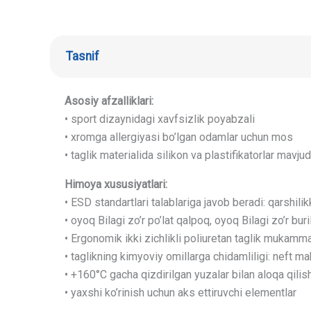
Tasnif
Asosiy afzalliklari:
• sport dizaynidagi xavfsizlik poyabzali
• xromga allergiyasi bo’lgan odamlar uchun mos
• taglik materialida silikon va plastifikatorlar mavj
Himoya xususiyatlari:
• ESD standartlari talablariga javob beradi: qarshil
• oyoq Bilagi zo’r po’lat qalpoq, oyoq Bilagi zo’r buri
• Ergonomik ikki zichlikli poliuretan taglik mukamma
• taglikning kimyoviy omillarga chidamliligi: neft mah
• +160°C gacha qizdirilgan yuzalar bilan aloqa qilish
• yaxshi ko’rinish uchun aks ettiruvchi elementlar