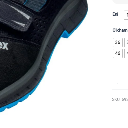
Eni
O'lcham
36
46
-
SKU:
69