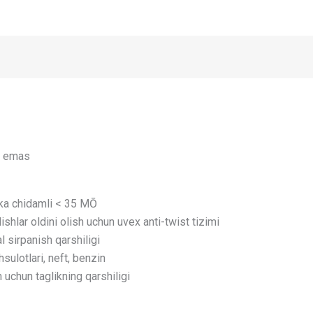
ud emas
ikka chidamli < 35 MŌ
lishlar oldini olish uchun uvex anti-twist tizimi
l sirpanish qarshiligi
sulotlari, neft, benzin
 uchun taglikning qarshiligi