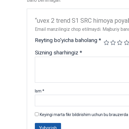
Baho berilmagan.
“uvex 2 trend S1 SRC himoya poyabz
Email manzilingiz chop etilmaydi.
Majburiy ban
Reyting bo'yicha baholang
*
Sizning sharhingiz
*
Ism
*
Keyingi marta fikr bildirishim uchun bu brauzerda