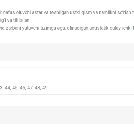
 nafas oluvchi astar va teshilgan ustki qism va namlikni so’rish t
’i va tili bilan
a zarbani yutuvchi tizimga ega, olinadigan antistatik qulay ichki 
43, 44, 45, 46, 47, 48, 49