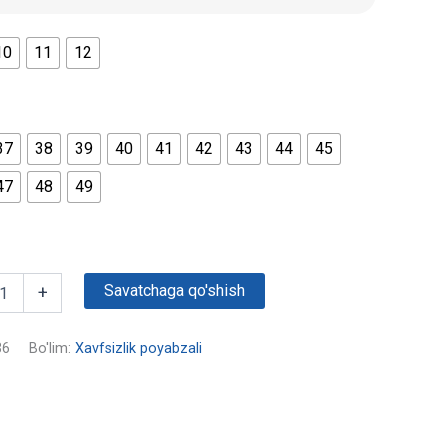
10
11
12
37
38
39
40
41
42
43
44
45
47
48
49
Savatchaga qo'shish
+
36
Bo'lim:
Xavfsizlik poyabzali