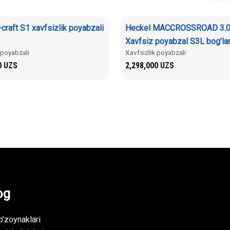
-craft S1 xavfsizlik poyabzali
Heckel MACCROSSROAD 3.0
Xavfsiz poyabzal S3L bog’la
 poyabzali
Xavfsizlik poyabzali
0
UZS
2,298,000
UZS
og
’zoynaklari