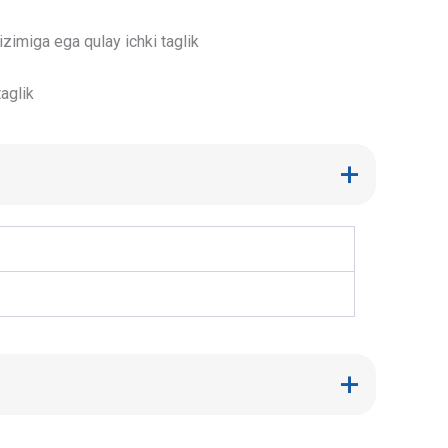
izimiga ega qulay ichki taglik
taglik