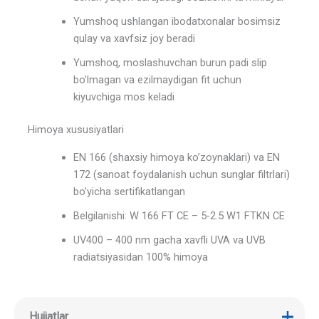
Yumshoq ushlangan ibodatxonalar bosimsiz
qulay va xavfsiz joy beradi
Yumshoq, moslashuvchan burun padi slip
bo’lmagan va ezilmaydigan fit uchun
kiyuvchiga mos keladi
Himoya xususiyatlari
EN 166 (shaxsiy himoya ko’zoynaklari) va EN
172 (sanoat foydalanish uchun sunglar filtrlari)
bo’yicha sertifikatlangan
Belgilanishi: W 166 FT CE – 5-2.5 W1 FTKN CE
UV400 – 400 nm gacha xavfli UVA va UVB
radiatsiyasidan 100% himoya
Hujjatlar