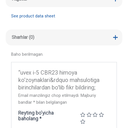
See product data sheet
Sharhlar (0)
Baho berilmagan.
“uvex i-5 CBR23 himoya
ko’zoynaklari&rdquo mahsulotiga
birinchilardan bo'lib fikr bildiring;
Email manzilingiz chop etilmaydi.
Majburiy
bandlar
*
bilan belgilangan
Reyting bo'yicha
baholang
*