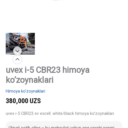
uvex i-5 CBR23 himoya
ko’zoynaklari
Himoya ko'zoynaklari
380,000
UZS
uvex i-5 CBR23 sv excell. white/black himoya ko’zoynaklari
Ulgurji sotib oling – bu mahsulot uchun eng yaxshi narxni