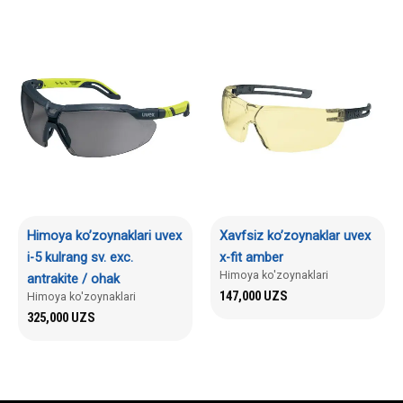
Himoya ko’zoynaklari uvex
Xavfsiz ko’zoynaklar uvex
i-5 kulrang sv. exc.
x-fit amber
Himoya ko'zoynaklari
antrakite / ohak
147,000
UZS
Himoya ko'zoynaklari
325,000
UZS