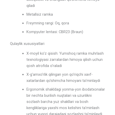
qiladi
Metallsiz ramka
Freymning rangi: Oq, qora
Kompyuter lentasi: CBR23 (Braun)
Qulaylik xususiyatlari
X-moyil ko’z qisish: Yumshoq ramka muhrlash
texnologiyasi zarralardan himoya qilish uchun
qosh atrofida o’raladi
X-g’amxo’rlik qilingan yon qo’riqchi xavf-
xatarlardan qo’shimcha himoyani ta’minlaydi
Ergonomik shakldagi yonma-yon ibodatxonalar
bir nechta burilish nuqtalari va uzunlikni
sozlash barcha yuz shakllari va bosh
kengliklariga yaxshi mos kelishini ta’minlash
uchun yuqori darajadagi sozlashni ta’minlaydi