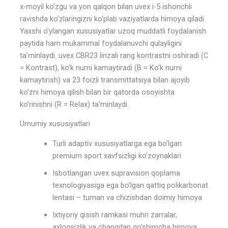
x-moyil ko’zgu va yon qalqon bilan uvex i-5 ishonchli
ravishda ko’zlaringizni ko’plab vaziyatlarda himoya qiladi.
Yaxshi o’ylangan xususiyatlar uzoq muddatli foydalanish
paytida ham mukammal foydalanuvchi qulayligini
ta’minlaydi. uvex CBR23 linzali rang kontrastni oshiradi (C
= Kontrast), ko’k nurni kamaytiradi (B = Ko’k nurni
kamaytirish) va 23 foizli transmittatsiya bilan ajoyib
ko’zni himoya qilish bilan bir qatorda osoyishta
ko’rinishni (R = Relax) ta’minlaydi.
Umumiy xususiyatlari
Turli adaptiv xususiyatlarga ega bo’lgan
premium sport xavfsizligi ko’zoynaklari
Isbotlangan uvex supravision qoplama
texnologiyasiga ega bo’lgan qattiq polikarbonat
lentasi – tuman va chizishdan doimiy himoya
Ixtiyoriy qisish ramkasi muhri zarralar,
axloqsizlik va changdan qo’shimcha himoya