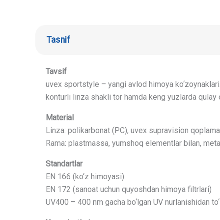
Tasnif
Tavsif
uvex sportstyle – yangi avlod himoya ko‘zoynaklari.
konturli linza shakli tor hamda keng yuzlarda qulay o‘
Material
Linza: polikarbonat (PC), uvex supravision qoplamas
Rama: plastmassa, yumshoq elementlar bilan, metal
Standartlar
EN 166 (ko‘z himoyasi)
EN 172 (sanoat uchun quyoshdan himoya filtrlari)
UV400 – 400 nm gacha bo‘lgan UV nurlanishidan to‘