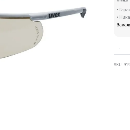
• Гар
• Ник
Закаж
-
SKU:
91