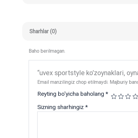
Sharhlar (0)
Baho berilmagan.
“uvex sportstyle ko’zoynaklari, oyna
Email manzilingiz chop etilmaydi.
Majburiy ban
Reyting bo'yicha baholang
*
Sizning sharhingiz
*