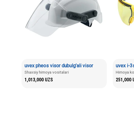
uvex pheos visor dubulg’ali visor
uvex i-3
Shaxsiy himoya vositalari
Himoya ko
1,013,000
UZS
251,000