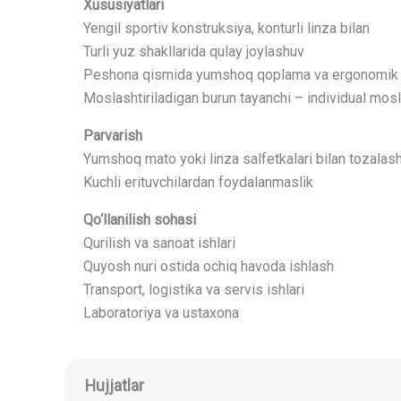
Xususiyatlari
Yengil sportiv konstruksiya, konturli linza bilan
Turli yuz shakllarida qulay joylashuv
Peshona qismida yumshoq qoplama va ergonomik da
Moslashtiriladigan burun tayanchi – individual mo
Parvarish
Yumshoq mato yoki linza salfetkalari bilan tozalas
Kuchli erituvchilardan foydalanmaslik
Qo‘llanilish sohasi
Qurilish va sanoat ishlari
Quyosh nuri ostida ochiq havoda ishlash
Transport, logistika va servis ishlari
Laboratoriya va ustaxona
Hujjatlar