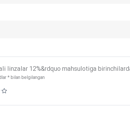
li linzalar 12%&rdquo mahsulotiga birinchilardan 
dlar
*
bilan belgilangan