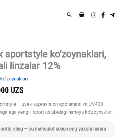
linzalar
12%
Search
miqdori
 sportstyle ko’zoynaklari,
e
li linzalar 12%
lari,
ko'zoynaklari
000
UZS
ortstyle – uvex supravision qoplamasi va UV400
ga ega yengil, sport uslubidagi himoya ko‘zoynaklari.
i sotib oling – bu mahsulot uchun eng yaxshi narxni