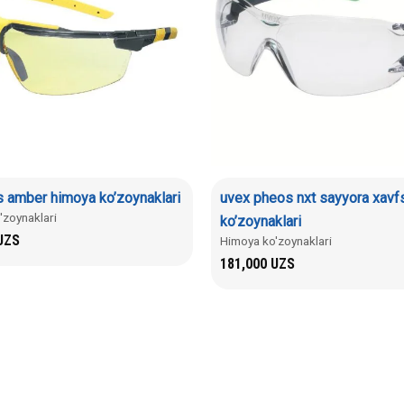
s amber himoya ko’zoynaklari
uvex pheos nxt sayyora xavfs
'zoynaklari
ko’zoynaklari
UZS
Himoya ko'zoynaklari
181,000
UZS