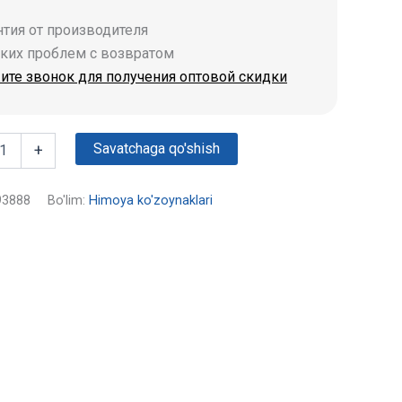
антия от производителя
аких проблем с возвратом
ите звонок для получения оптовой скидки
Savatchaga qo'shish
+
93888
Bo'lim:
Himoya ko'zoynaklari