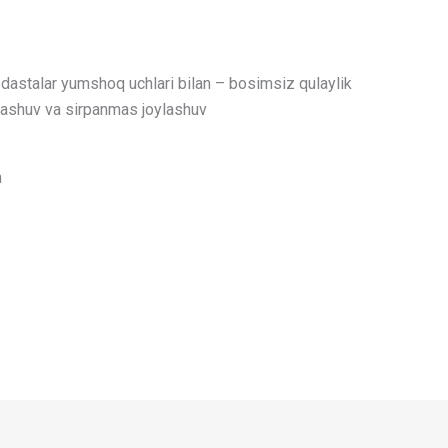
stalar yumshoq uchlari bilan – bosimsiz qulaylik
slashuv va sirpanmas joylashuv
h