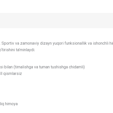
 Sportiv va zamonaviy dizayn yuqori funksionallik va ishonchli h
tirishini ta’minlaydi.
i bilan (tirnalishga va tuman tushishga chidamli)
l qismlarsiz
liq himoya