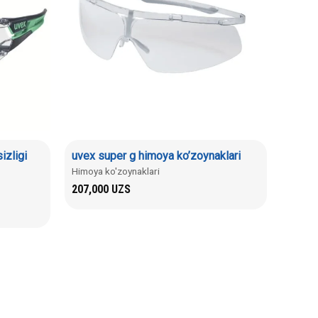
izligi
uvex super g himoya ko’zoynaklari
Himoya ko'zoynaklari
207,000
UZS