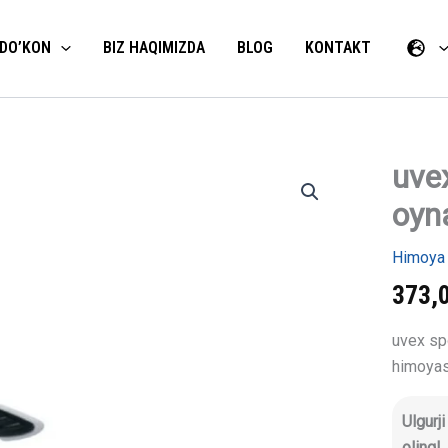
DO’KON
BIZ HAQIMIZDA
BLOG
KONTAKT
uvex
uvex
sportstyl
oyna
ko'zoynak
oynali
linzalar
Himoya 
12%
miqdori
373,
uvex sp
himoyasi
Ulgurj
oling!