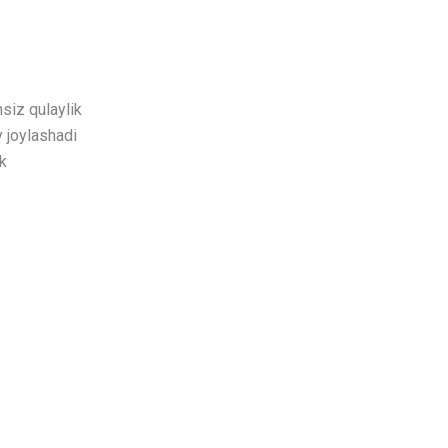
siz qulaylik
 joylashadi
k