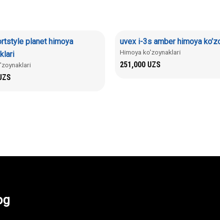
rtstyle planet himoya
uvex i-3s amber himoya ko’zo
Himoya ko'zoynaklari
klari
251,000
UZS
'zoynaklari
UZS
og