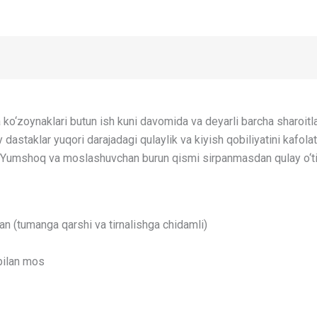
ko‘zoynaklari butun ish kuni davomida va deyarli barcha sharoitla
taklar yuqori darajadagi qulaylik va kiyish qobiliyatini kafolatl
i. Yumshoq va moslashuvchan burun qismi sirpanmasdan qulay o‘ti
an (tumanga qarshi va tirnalishga chidamli)
bilan mos