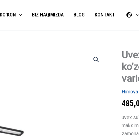
DO’KON
BIZ HAQIMIZDA
BLOG
KONTAKT
Uve
Uvex
suxxeed
ko’z
xavfsizli
ko'zoynak
var
optikasi
variomat
ramka
Himoya 
qora
485,
miqdori
uvex su
maksimal
zamonav