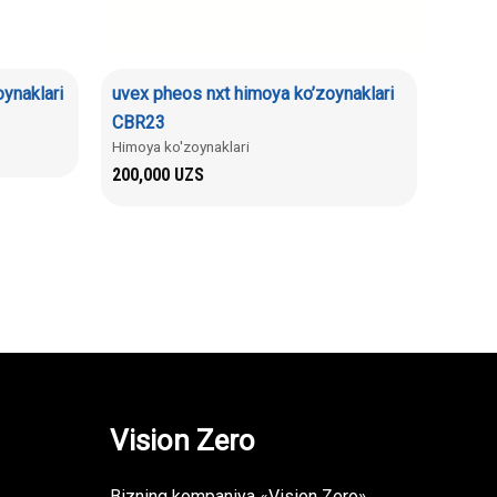
ynaklari
uvex pheos nxt himoya ko’zoynaklari
CBR23
Himoya ko'zoynaklari
200,000
UZS
Vision Zero
Bizning kompaniya «Vision Zero»