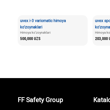
uvex i-3 variomatic himoya
uvex spo
ko’zoynaklari
ko’zoyna
Himoya ko'zoynaklari
Himoya ko
500,000
UZS
203,000
FF Safety Group
Katal