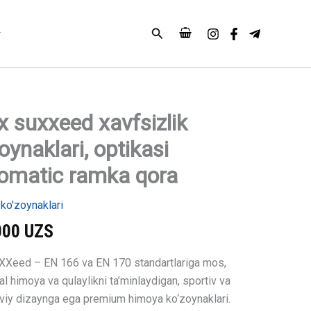
optikasi
variomatic
Search
ramka
qora
miqdori
x suxxeed xavfsizlik
oynaklari, optikasi
k
lari,
iomatic ramka qora
ic
ko'zoynaklari
000
UZS
XXeed – EN 166 va EN 170 standartlariga mos,
 himoya va qulaylikni ta’minlaydigan, sportiv va
iy dizaynga ega premium himoya ko‘zoynaklari.