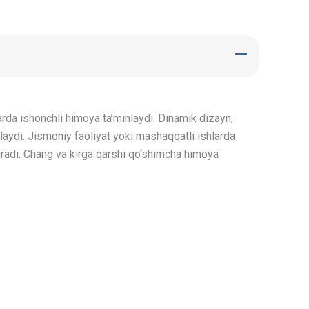
rda ishonchli himoya ta’minlaydi. Dinamik dizayn,
aydi. Jismoniy faoliyat yoki mashaqqatli ishlarda
radi. Chang va kirga qarshi qo‘shimcha himoya