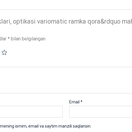
lari, optikasi variomatic ramka qora&rdquo mahsu
dlar
*
bilan belgilangan
Email
*
 mening ismim, email va saytim manzili saqlansin.