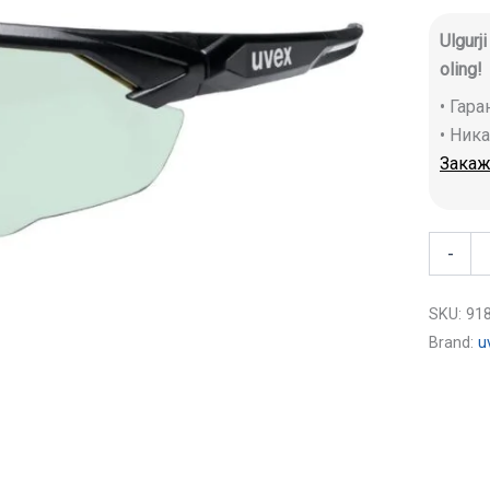
Ulgurj
oling!
• Гар
• Ник
Закаж
-
SKU:
91
Brand:
u