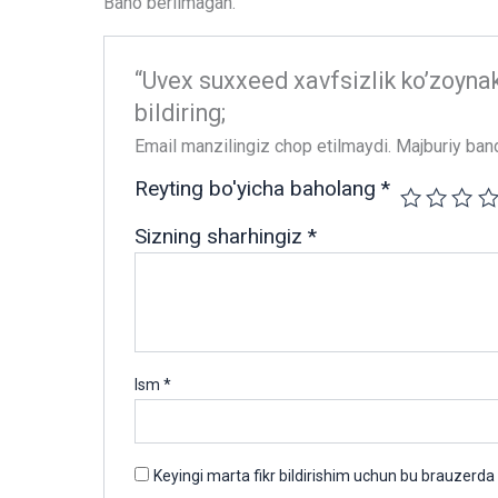
Baho berilmagan.
“Uvex suxxeed xavfsizlik ko’zoynak
bildiring;
Email manzilingiz chop etilmaydi.
Majburiy ban
Reyting bo'yicha baholang
*
Sizning sharhingiz
*
Ism
*
Keyingi marta fikr bildirishim uchun bu brauzerda