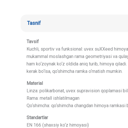
Tasnif
Tavsif
Kuchli, sportiv va funksional: uvex suXXeed himoya 
mukammal moslashgan rama geometriyasi va qulay das
ham ko‘zoynak ko‘z oldida aniq turib, himoya qilad
kerak bo‘lsa, qo‘shimcha ramka o‘rnatish mumkin.
Material
Linza: polikarbonat, uvex supravision qoplamasi bil
Rama: metall ishlatilmagan
Qo‘shimcha: qo‘shimcha changdan himoya ramkasi 
Standartlar
EN 166 (shaxsiy ko‘z himoyasi)