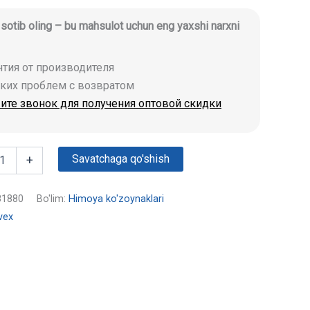
i sotib oling – bu mahsulot uchun eng yaxshi narxni
антия от производителя
аких проблем с возвратом
ите звонок для получения оптовой скидки
Savatchaga qo'shish
+
81880
Bo'lim:
Himoya ko'zoynaklari
vex