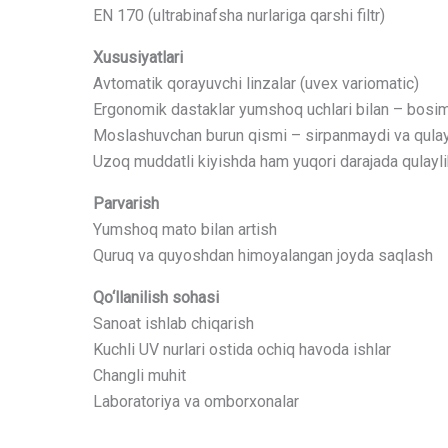
EN 170 (ultrabinafsha nurlariga qarshi filtr)
Xususiyatlari
Avtomatik qorayuvchi linzalar (uvex variomatic)
Ergonomik dastaklar yumshoq uchlari bilan – bosim
Moslashuvchan burun qismi – sirpanmaydi va qulay
Uzoq muddatli kiyishda ham yuqori darajada qulayli
Parvarish
Yumshoq mato bilan artish
Quruq va quyoshdan himoyalangan joyda saqlash
Qo‘llanilish sohasi
Sanoat ishlab chiqarish
Kuchli UV nurlari ostida ochiq havoda ishlar
Changli muhit
Laboratoriya va omborxonalar