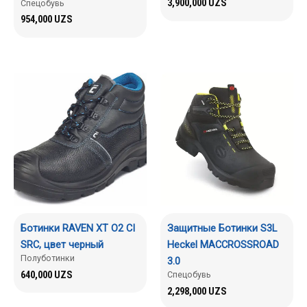
3,900,000
UZS
Спецобувь
954,000
UZS
Ботинки RAVEN XT O2 CI
Защитные Ботинки S3L
SRC, цвет черный
Heckel MACCROSSROAD
Полуботинки
3.0
640,000
UZS
Спецобувь
2,298,000
UZS