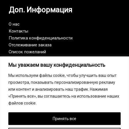
Доп. Информация
О нас
Контакты
Политика конфиденциальности
Отслеживание заказа
Список пожеланий
Мы уважаем вашу конфиденциальность
Vision Zero
Мы используем файлы cookie, чтобы улучшить ваш опыт
просмотра, показывать персонализированную рекламу
Наша компания является участником инициативы
или контент и анализировать наш трафик. Нажимая
Vision Zero. Vision Zero — это качественно новый
«Принять все», вы соглашаетесь на использование наших
подход к организации профилактики, объединяющий
файлов cookie.
три направления – безопасность, гигиену труда и
благополучие работников на всех уровнях
производства.
Принять все