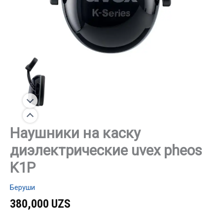
Наушники на каску
диэлектрические uvex pheos
K1P
Беруши
380,000
UZS