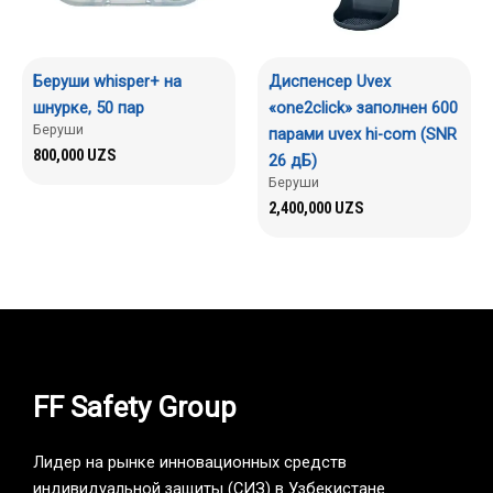
Беруши whisper+ на
Диспенсер Uvex
шнурке, 50 пар
«one2click» заполнен 600
Беруши
парами uvex hi-com (SNR
800,000
UZS
26 дБ)
Беруши
2,400,000
UZS
FF Safety Group
Лидер на рынке инновационных средств
индивидуальной защиты (СИЗ) в Узбекистане.