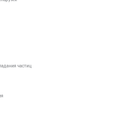
падания частиц
ия