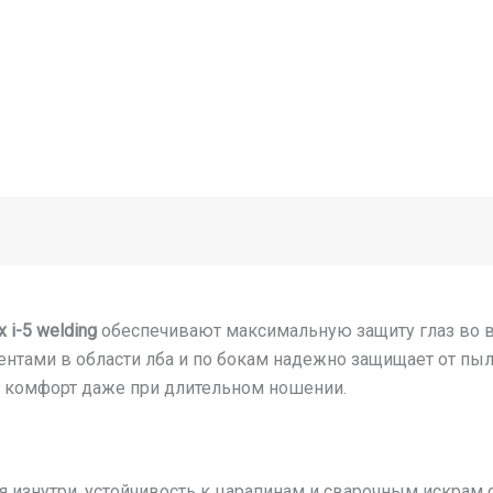
x i-5 welding
обеспечивают максимальную защиту глаз во в
тами в области лба и по бокам надежно защищает от пыли
 комфорт даже при длительном ношении.
я изнутри, устойчивость к царапинам и сварочным искрам