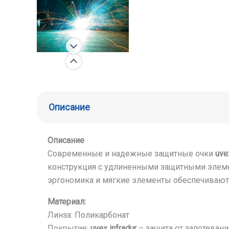
Описание
Описание
Современные и надежные защитные очки
uve
конструкция с удлиненными защитными элемен
эргономика и мягкие элементы обеспечивают
Материал:
Линза: Поликарбонат
Покрытие:
uvex infradur
– защита от запотевани