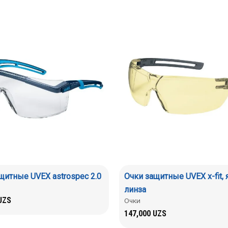
щитные UVEX astrospec 2.0
Очки защитные UVEX x-fit, 
линза
UZS
Очки
147,000
UZS