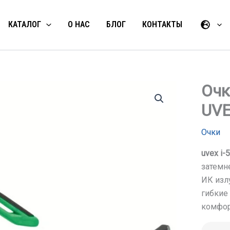
КАТАЛОГ
О НАС
БЛОГ
КОНТАКТЫ
Очк
UVEX
Очки
uvex i-
затемн
ИК изл
гибкие
комфор