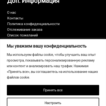
Доп. Информация
О нас
Контакты
Политика конфиденциальности
Отслеживание заказа
Список пожеланий
Мы уважаем вашу конфиденциальность
Vision Zero
Мы используем файлы cookie, чтобы улучшить ваш опыт
просмотра, показывать персонализированную рекламу
Наша компания является участником инициативы
или контент и анализировать наш трафик. Нажимая
Vision Zero. Vision Zero — это качественно новый
«Принять все», вы соглашаетесь на использование наших
подход к организации профилактики, объединяющий
файлов cookie.
три направления – безопасность, гигиену труда и
благополучие работников на всех уровнях
производства.
Принять все
Настроить