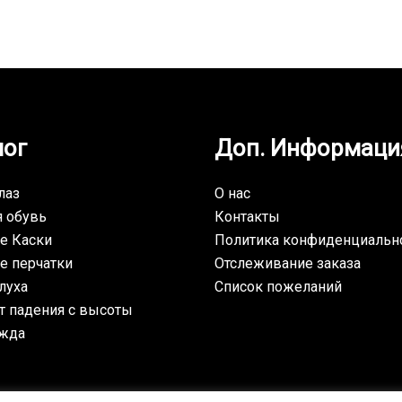
лог
Доп. Информаци
лаз
О нас
я обувь
Контакты
е Каски
Политика конфиденциальн
е перчатки
Отслеживание заказа
луха
Список пожеланий
т падения с высоты
жда