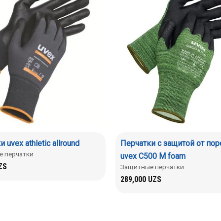
 uvex athletic allround
Перчатки с защитой от по
 перчатки
uvex C500 M foam
ZS
Защитные перчатки
289,000
UZS