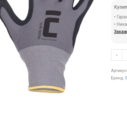
Купит
• Гар
• Ник
Закаж
-
Артикул
Бренд: