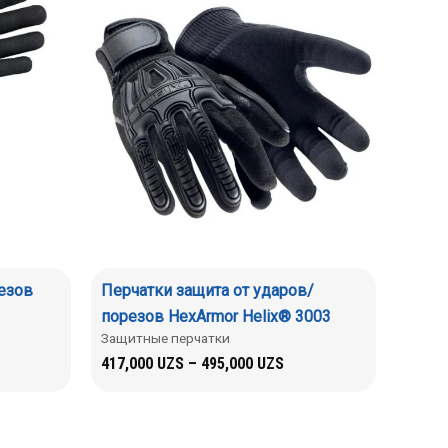
резов
Перчатки защита от ударов/
порезов HexArmor Helix® 3003
Защитные перчатки
417,000
UZS
–
495,000
UZS