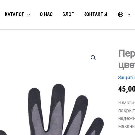
КАТАЛОГ
О НАС
БЛОГ
КОНТАКТЫ
Пер
Количес
товара
цве
Перчатк
WIGEON
DOTS,
Защитн
цвет
серый
45,0
Эласти
покрыт
надежн
механи