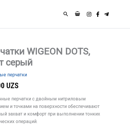
DOTS,
цвет
Поиск
серый
чатки WIGEON DOTS,
тво
т серый
и
ые перчатки
00
UZS
чные перчатки с двойным нитриловым
ием и точками на поверхности обеспечивают
ый захват и комфорт при выполнении тонких
ческих операций.