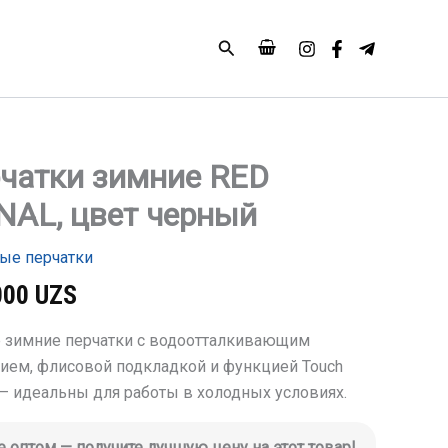
RED
SIGNAL,
Поиск
цвет
черный
чатки зимние RED
тво
NAL, цвет черный
и
ые перчатки
000
UZS
 зимние перчатки с водоотталкивающим
ием, флисовой подкладкой и функцией Touch
 — идеальны для работы в холодных условиях.
е оптом — получите лучшую цену на этот товар!