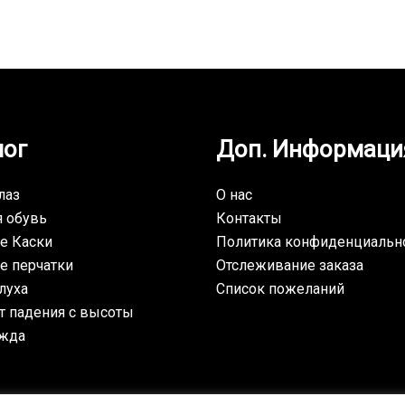
лог
Доп. Информаци
лаз
О нас
я обувь
Контакты
е Каски
Политика конфиденциальн
е перчатки
Отслеживание заказа
луха
Список пожеланий
т падения с высоты
жда