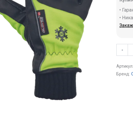
• Гар
• Ник
Закаж
-
Артикул
Бренд: