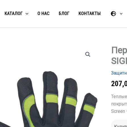
КАТАЛОГ
О НАС
БЛОГ
КОНТАКТЫ
Пер
Количес
товара
SIG
Перчатк
зимние
RED
Защитн
SIGNAL,
цвет
207,
черный
Теплые
покрыт
Screen
Купит