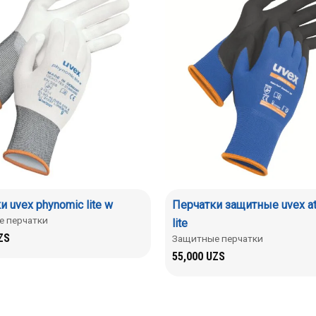
 uvex phynomic lite w
Перчатки защитные uvex ath
 перчатки
lite
ZS
Защитные перчатки
55,000
UZS