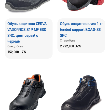
Обувь защитная CERVA
Обувь защитная uvex 1 x-
VADORROS S1P MF ESD
tended support BOA® S3
SRC, цвет серый с
SRC
Спецобувь
черным
2,922,000
UZS
Спецобувь
752,000
UZS