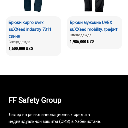
Брюки карго uvex
Брюки мужские UVEX
suXXeed industry 7311
suXXeed mobility, графит
Спецодежда
синие
1,986,000
UZS
Спецодежда
1,500,000
UZS
FF Safety Group
Лидер на рынке инновационных средств
индивидуальной защиты (СИЗ) в Узбекистане.