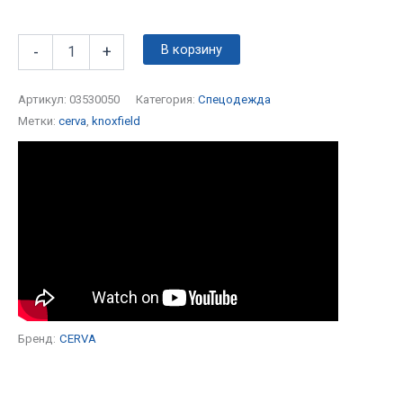
В корзину
-
+
Артикул:
03530050
Категория:
Спецодежда
Метки:
cerva
,
knoxfield
Бренд:
CERVA