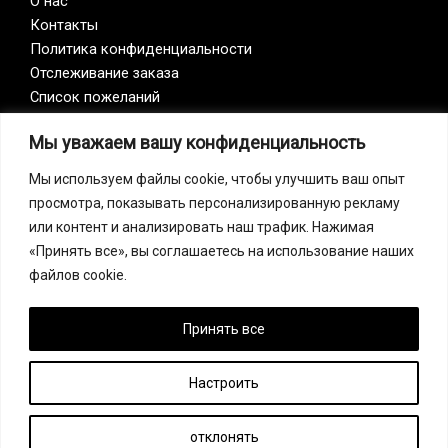
О нас
Контакты
Политика конфиденциальности
Отслеживание заказа
Список пожеланий
Мы уважаем вашу конфиденциальность
Vision Zero
Мы используем файлы cookie, чтобы улучшить ваш опыт
просмотра, показывать персонализированную рекламу
Наша компания является участником инициативы
или контент и анализировать наш трафик. Нажимая
Vision Zero. Vision Zero — это качественно новый
«Принять все», вы соглашаетесь на использование наших
подход к организации профилактики, объединяющий
файлов cookie.
три направления – безопасность, гигиену труда и
благополучие работников на всех уровнях
производства.
Принять все
Настроить
Copyright © 2026 Спецодежда, СИЗ, спецобувь в Узбекистане |
FF Safety Group
отклонять