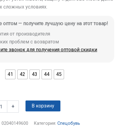
х сложных условиях.
е оптом — получите лучшую цену на этот товар!
антия от производителя
аких проблем с возвратом
ите звонок для получения оптовой скидки
41
42
43
44
45
В корзину
+
:
02040149600
Категория:
Спецобувь