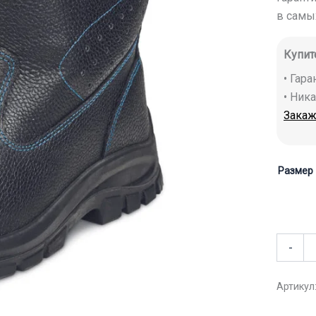
в самы
Купит
• Гар
• Ник
Закаж
Размер
-
Артикул