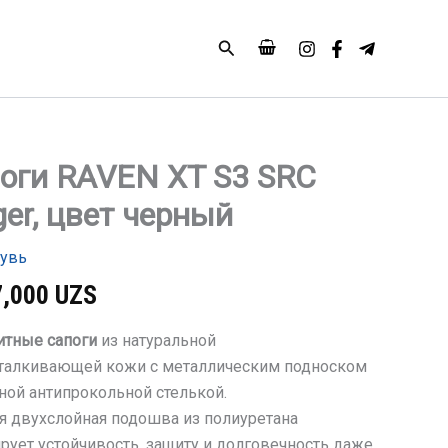
Поиск
оги RAVEN XT S3 SRC
тво
ger, цвет черный
увь
7,000
UZS
итные сапоги
из натуральной
талкивающей кожи с металлическим подноском
ьной антипрокольной стелькой.
я двухслойная подошва из полиуретана
ирует устойчивость, защиту и долговечность даже