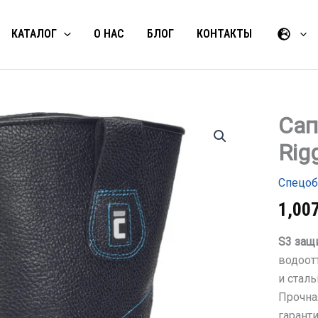
КАТАЛОГ
О НАС
БЛОГ
КОНТАКТЫ
Сап
Количес
товара
Rig
Сапоги
RAVEN
XT
Спецоб
S3
SRC
1,00
Rigger,
цвет
S3 защ
черный
водоот
и стал
Прочна
гарант