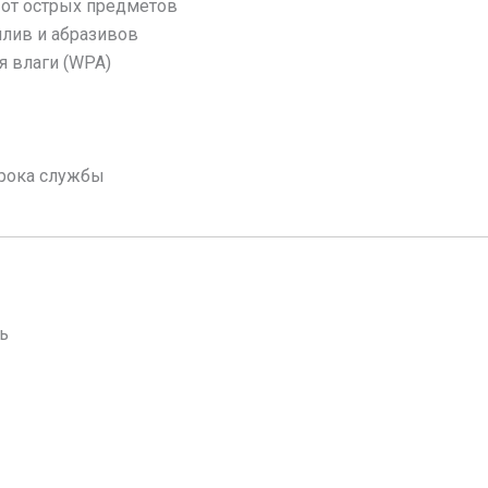
 от острых предметов
лив и абразивов
я влаги (WPA)
срока службы
ь