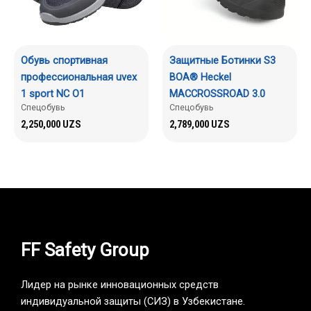
Обувь спортивная
Защитные Ботинки S3
профессиональная uvex
BOA® Heckel
1 sport NC O1
MACCROSSROAD 3.0
Спецобувь
Спецобувь
2,250,000
UZS
2,789,000
UZS
FF Safety Group
Лидер на рынке инновационных средств
индивидуальной защиты (СИЗ) в Узбекистане.