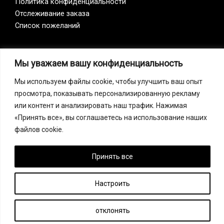
Политика конфиденциальности
Отслеживание заказа
Список пожеланий
Vision Zero
Мы уважаем вашу конфиденциальность
Наша компания является участником инициативы
Мы используем файлы cookie, чтобы улучшить ваш опыт
Vision Zero. Vision Zero — это качественно новый
просмотра, показывать персонализированную рекламу
подход к организации профилактики, объединяющий
или контент и анализировать наш трафик. Нажимая
три направления – безопасность, гигиену труда и
«Принять все», вы соглашаетесь на использование наших
благополучие работников на всех уровнях
файлов cookie.
производства.
Принять все
Copyright © 2026 Спецодежда, СИЗ, спецобувь в Узбекистане |
Настроить
FF Safety Group
отклонять