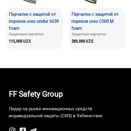
Перчатки с защитой от
Перчатки с защитой от
порезов uvex unidur 6659
порезов uvex C500 M
foam
foam
Защитные перчатки
Защитные перчатки
115,000
UZS
289,000
UZS
FF Safety Group
Лидер на рынке инновационных средств
индивидуальной защиты (СИЗ) в Узбекистане.