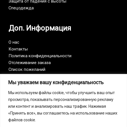
Защита от падения с высоты
Спецодежда
Доп. Информация
О нас
Контакты
Политика конфиденциальности
Отслеживание заказа
Список пожеланий
Мы уважаем вашу конфиденциальность
Vision Zero
Мы используем файлы cookie, чтобы улучшить ваш опыт
просмотра, показывать персонализированную рекламу
Наша компания является участником инициативы
или контент и анализировать наш трафик. Нажимая
Vision Zero. Vision Zero — это качественно новый
«Принять все», вы соглашаетесь на использование наших
подход к организации профилактики, объединяющий
файлов cookie.
три направления – безопасность, гигиену труда и