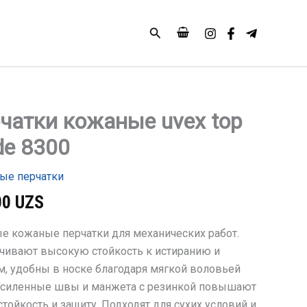
Поиск
чатки кожаные uvex top
тво
de 8300
и
е
ые перчатки
00
UZS
е кожаные перчатки для механических работ.
чивают высокую стойкость к истиранию и
м, удобны в носке благодаря мягкой воловьей
Усиленные швы и манжета с резинкой повышают
тойкость и защиту. Подходят для сухих условий и