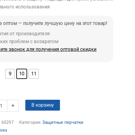
ивного использования.
е оптом — получите лучшую цену на этот товар!
антия от производителя
аких проблем с возвратом
ите звонок для получения оптовой скидки
9
10
11
В корзину
+
:
60297
Категория:
Защитные перчатки
uvex