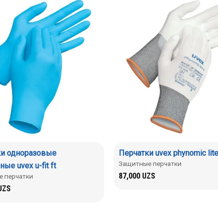
ки одноразовые
Перчатки uvex phynomic lit
Защитные перчатки
ые uvex u-fit ft
87,000
UZS
 перчатки
UZS