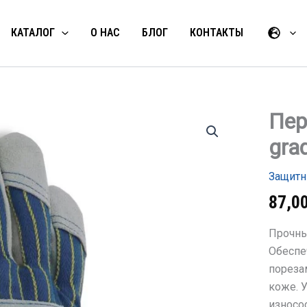
КАТАЛОГ
О НАС
БЛОГ
КОНТАКТЫ
Пер
Количес
товара
gra
Перчатк
кожаны
uvex
Защитн
top
grade
87,0
8300
Прочны
Обеспе
пореза
коже. 
износос