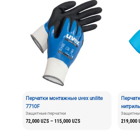
Перчатки монтажные uvex unilite
Перчат
7710F
нитрильн
Защитные перчатки
Защитные
72,000
UZS
–
115,000
UZS
219,000