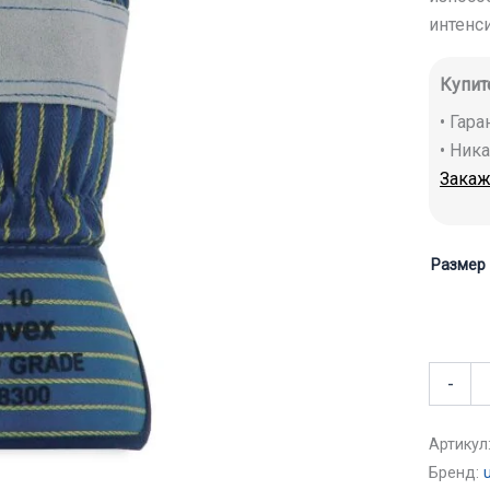
интенс
Купит
• Гар
• Ник
Закаж
Размер
-
Артикул
Бренд: