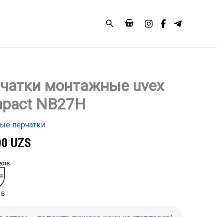
Поиск
чатки монтажные uvex
тво
pact NB27H
и
ные
ые перчатки
00
UZS