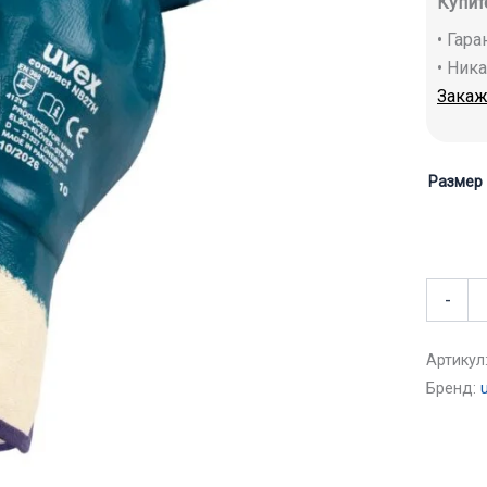
Купит
• Гар
• Ник
Закаж
Размер
-
Артикул
Бренд: