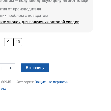
е оптом — получите лучшую цену на этот товар!
антия от производителя
аких проблем с возвратом
ите звонок для получения оптовой скидки
9
10
В корзину
+
:
60945
Категория:
Защитные перчатки
uvex