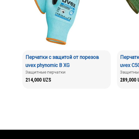
Перчатки c защитой от порезов
Перчатк
uvex phynomic B XG
uvex C5
Защитные перчатки
Защитные
214,000
UZS
289,000