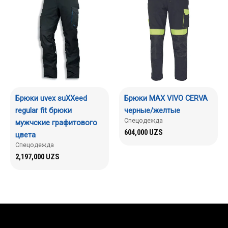
Брюки uvex suXXeed
Брюки MAX VIVO CERVA
regular fit брюки
черные/желтые
Спецодежда
мужчские графитового
604,000
UZS
цвета
Спецодежда
2,197,000
UZS