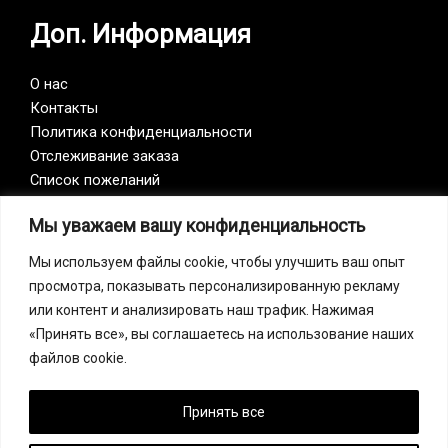
Доп. Информация
О нас
Контакты
Политика конфиденциальности
Отслеживание заказа
Список пожеланий
Мы уважаем вашу конфиденциальность
Vision Zero
Мы используем файлы cookie, чтобы улучшить ваш опыт
просмотра, показывать персонализированную рекламу
Наша компания является участником инициативы
или контент и анализировать наш трафик. Нажимая
Vision Zero. Vision Zero — это качественно новый
«Принять все», вы соглашаетесь на использование наших
подход к организации профилактики, объединяющий
файлов cookie.
три направления – безопасность, гигиену труда и
благополучие работников на всех уровнях
производства.
Принять все