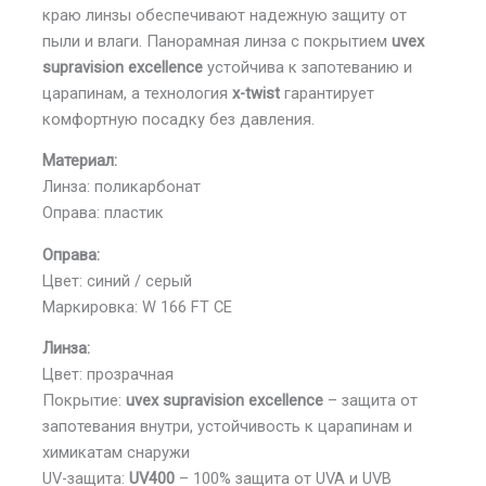
краю линзы обеспечивают надежную защиту от
пыли и влаги. Панорамная линза с покрытием
uvex
supravision excellence
устойчива к запотеванию и
царапинам, а технология
x-twist
гарантирует
комфортную посадку без давления.
Материал:
Линза: поликарбонат
Оправа: пластик
Оправа:
Цвет: синий / серый
Маркировка: W 166 FT CE
Линза:
Цвет: прозрачная
Покрытие:
uvex supravision excellence
– защита от
запотевания внутри, устойчивость к царапинам и
химикатам снаружи
UV-защита:
UV400
– 100% защита от UVA и UVB