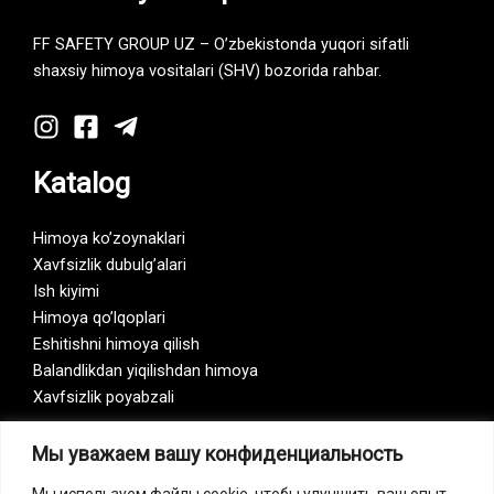
FF SAFETY GROUP UZ – O’zbekistonda yuqori sifatli
shaxsiy himoya vositalari (SHV) bozorida rahbar.
Katalog
Himoya ko’zoynaklari
Xavfsizlik dubulg’alari
Ish kiyimi
Himoya qo’lqoplari
Eshitishni himoya qilish
Balandlikdan yiqilishdan himoya
Xavfsizlik poyabzali
Мы уважаем вашу конфиденциальность
Мы используем файлы cookie, чтобы улучшить ваш опыт