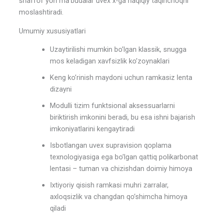
shaffof yon ma’budalar uvex x-ga haqiqiy taqinchoqni
moslashtiradi.
Umumiy xususiyatlari
Uzaytirilishi mumkin bo’lgan klassik, snugga
mos keladigan xavfsizlik ko’zoynaklari
Keng ko’rinish maydoni uchun ramkasiz lenta
dizayni
Modulli tizim funktsional aksessuarlarni
biriktirish imkonini beradi, bu esa ishni bajarish
imkoniyatlarini kengaytiradi
Isbotlangan uvex supravision qoplama
texnologiyasiga ega bo’lgan qattiq polikarbonat
lentasi – tuman va chizishdan doimiy himoya
Ixtiyoriy qisish ramkasi muhri zarralar,
axloqsizlik va changdan qo’shimcha himoya
qiladi