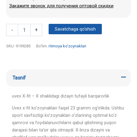
Закажите звонок для получения оптовой скидки
Savatchaga qo'shish
-
+
SKU:
9199285
Bo'lim:
Himoya ko'zoynaklari
Tasnif
uvex X-fit – X shaklidagi dizayn tufayli barqarorlik
Uvex x-fit ko’zoynaklari faqat 23 gramm og’irlikda. Ushbu
sport xavfsizligi ko’zoynaklari o’zlarining optimal ko’z
qamrovi va foydalanuvchilarni qabul qilishning yuqori
darajasi bilan ta’sir qila olmaydi. X-linza dizayni va