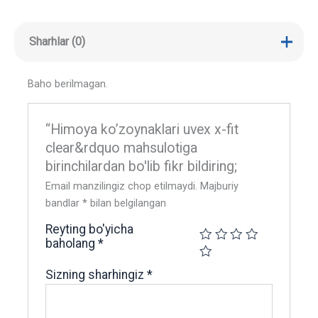
Sharhlar (0)
Baho berilmagan.
“Himoya ko’zoynaklari uvex x-fit
clear&rdquo mahsulotiga
birinchilardan bo'lib fikr bildiring;
Email manzilingiz chop etilmaydi.
Majburiy
bandlar
*
bilan belgilangan
Reyting bo'yicha
baholang
*
Sizning sharhingiz
*