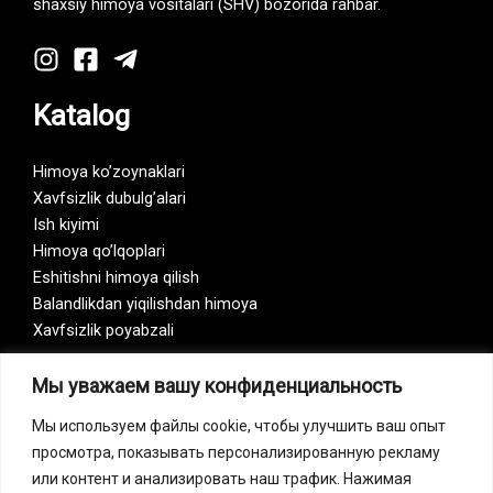
shaxsiy himoya vositalari (SHV) bozorida rahbar.
Katalog
Himoya ko’zoynaklari
Xavfsizlik dubulg’alari
Ish kiyimi
Himoya qo’lqoplari
Eshitishni himoya qilish
Balandlikdan yiqilishdan himoya
Xavfsizlik poyabzali
Мы уважаем вашу конфиденциальность
Vision Zero
Мы используем файлы cookie, чтобы улучшить ваш опыт
просмотра, показывать персонализированную рекламу
или контент и анализировать наш трафик. Нажимая
Bizning kompaniya «Vision Zero» initsiativasining