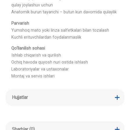
qulay joylashuv uchun
Anatomik burun tayanchi – butun kun davomida qulaylik
Parvarish
Yumshoq mato yoki linza salfetkalari bilan tozalash
Kuchli erituvchilardan foydalanmaslik
Qo‘llanilish sohasi
Ishlab chiqarish va qurilish
Ochiq havoda quyosh nuri ostida ishlash
Laboratoriyalar va ustaxonalar
Montaj va servis ishlari
Hujjatlar
Sharhlar (0)