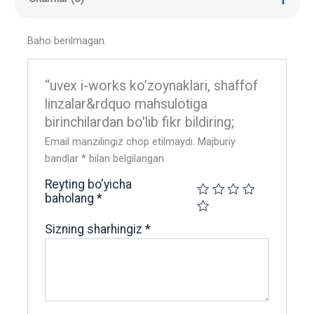
Baho berilmagan.
“uvex i-works ko’zoynaklari, shaffof
linzalar&rdquo mahsulotiga
birinchilardan bo'lib fikr bildiring;
Email manzilingiz chop etilmaydi.
Majburiy
bandlar
*
bilan belgilangan
Reyting bo'yicha
baholang
*
Sizning sharhingiz
*