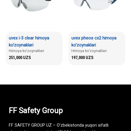
uvex i-3 clear himoya
uvex pheos cx2 himoya
ko’zoynaklari
ko’zoynaklari
Himoya ko'zoynaklari
Himoya ko'zoynaklari
251,000
UZS
197,000
UZS
FF Safety Group
FF SAFETY GROUP UZ – O’zbekistonda yuqori sifatli