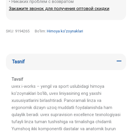
• Никаких проблем с возвратом
Закажите звонок для получения оптовой скидки
SKU:
9194265
Bo'lim:
Himoya ko'zoynaklari
Tasnif
Tavsif
uvex i-works – yengil va sport uslubidagi himoya
ko‘zoynaklari bo‘lib, uvex liniyasining eng yaxshi
xususiyatlarini birlashtiradi. Panoramali linza va
ergonomik dizayn uzoq muddatli foydalanishda ham
qulaylik beradi. uvex supravision excellence texnologiyasi
tufayli linza tuman tushishiga va tirnalishga chidamli.
Yumshoq ikki komponentli dastalar va anatomik burun