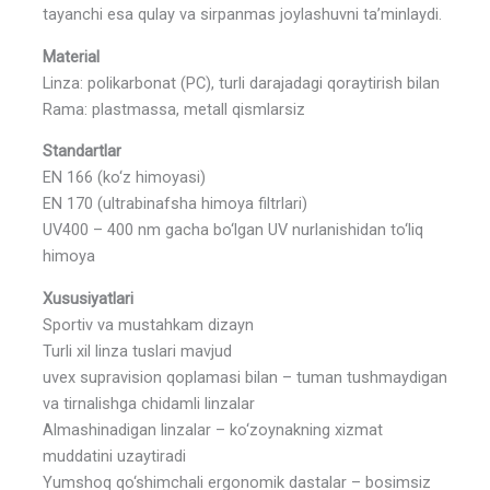
tayanchi esa qulay va sirpanmas joylashuvni ta’minlaydi.
Material
Linza: polikarbonat (PC), turli darajadagi qoraytirish bilan
Rama: plastmassa, metall qismlarsiz
Standartlar
EN 166 (ko‘z himoyasi)
EN 170 (ultrabinafsha himoya filtrlari)
UV400 – 400 nm gacha bo‘lgan UV nurlanishidan to‘liq
himoya
Xususiyatlari
Sportiv va mustahkam dizayn
Turli xil linza tuslari mavjud
uvex supravision qoplamasi bilan – tuman tushmaydigan
va tirnalishga chidamli linzalar
Almashinadigan linzalar – ko‘zoynakning xizmat
muddatini uzaytiradi
Yumshoq qo‘shimchali ergonomik dastalar – bosimsiz