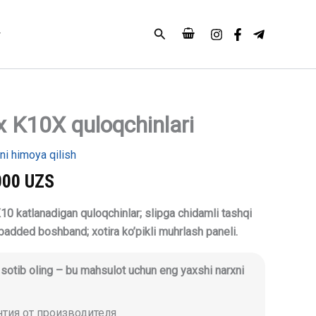
Search
x K10X quloqchinlari
lari
ni himoya qilish
000
UZS
0 katlanadigan quloqchinlar; slipga chidamli tashqi
padded boshband; xotira ko’pikli muhrlash paneli.
i sotib oling – bu mahsulot uchun eng yaxshi narxni
антия от производителя