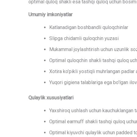
optimal quloq shakli esa tashqi quloq uchun bosimsi
Umumiy imkoniyatlar
Katlanadigan boshbandli quloqchinlar
Slipga chidamli quloqchin yuzasi
Mukammal joylashtirish uchun uzunlik so
Optimal quloqchin shakli tashqi quloq uc
Xotira ko’pikli yostiqli muhrlangan padlar
Yuqori gigiena talablariga ega bo’lgan ilo
Qulaylik xususiyatlari
Yaxshiroq ushlash uchun kauchuklangan t
Optimal earmuff shakli tashqi quloq uchu
Optimal kiyuvchi qulaylik uchun padded t