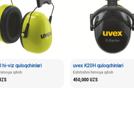
 hi-viz quloqchinlari
uvex K20H quloqchinlari
 himoya qilish
Eshitishni himoya qilish
UZS
450,000
UZS