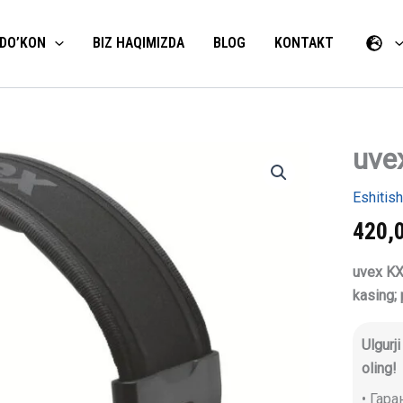
DO’KON
BIZ HAQIMIZDA
BLOG
KONTAKT
uve
uvex
K10X
quloqchin
Eshitish
miqdori
420,
uvex KX1
kasing; 
Ulgurj
oling!
• Гар