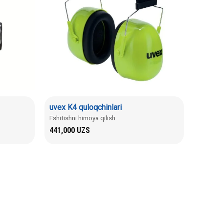
uvex K4 quloqchinlari
Eshitishni himoya qilish
441,000
UZS