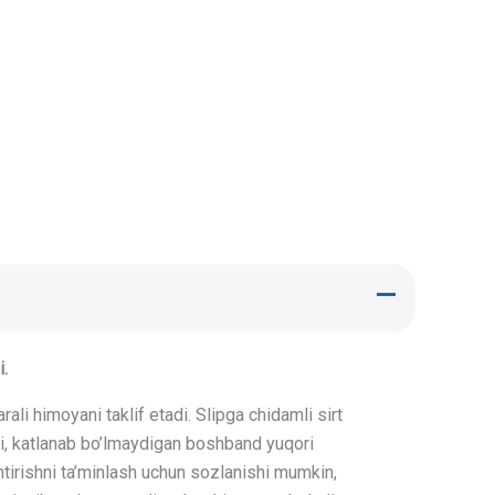
.
li himoyani taklif etadi. Slipga chidamli sirt
atli, katlanab bo’lmaydigan boshband yuqori
htirishni ta’minlash uchun sozlanishi mumkin,