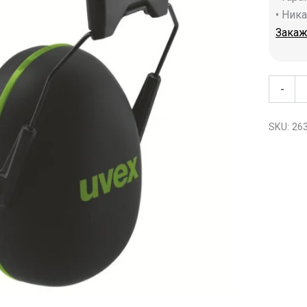
• Ник
Закаж
-
SKU:
26