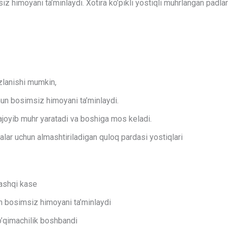
z himoyani ta’minlaydi. Xotira ko’pikli yostiqli muhrlangan padla
zlanishi mumkin,
hun bosimsiz himoyani ta’minlaydi.
 ajoyib muhr yaratadi va boshiga mos keladi.
valar uchun almashtiriladigan quloq pardasi yostiqlari
ashqi kase
n bosimsiz himoyani ta’minlaydi
o’qimachilik boshbandi