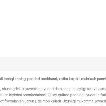
i tashqi kasing; padded boshband; xotira ko’pikli muhrlash paneli
uningdek, kiyuvchining yuqori darajadagi qulayligi tufayli samara
r bilan kiyishni osonlashtiradi. Qulay quilted paddingli yuqori sif
vaqt foydalanish uchun juda mos keladi. Uzunligi mukammal joylas