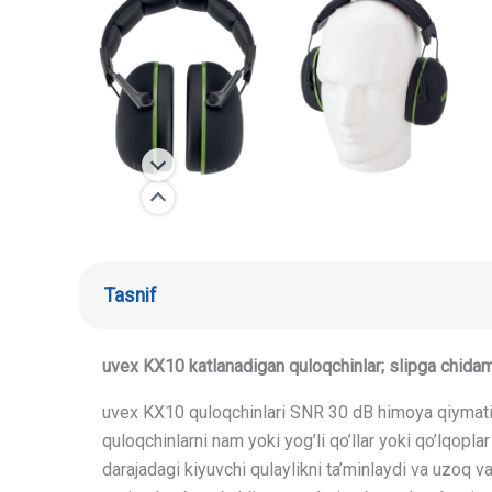
Tasnif
uvex KX10 katlanadigan quloqchinlar; slipga chidaml
uvex KX10 quloqchinlari SNR 30 dB himoya qiymati, sh
quloqchinlarni nam yoki yog’li qo’llar yoki qo’lqopla
darajadagi kiyuvchi qulaylikni ta’minlaydi va uzoq 