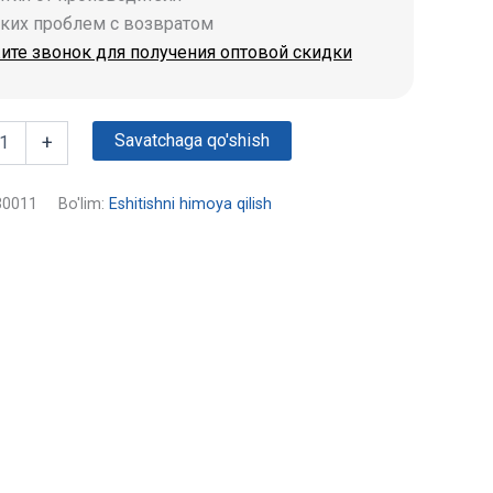
аких проблем с возвратом
ите звонок для получения оптовой скидки
Savatchaga qo'shish
+
30011
Bo'lim:
Eshitishni himoya qilish