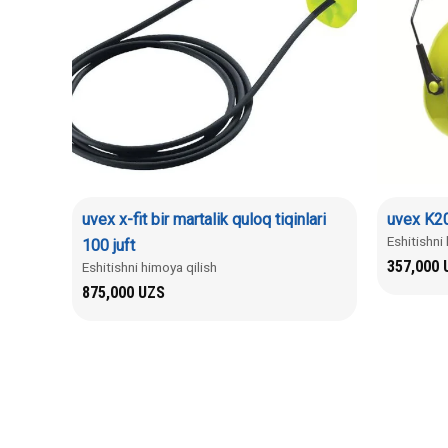
uvex x-fit bir martalik quloq tiqinlari
uvex K20
Eshitishni
100 juft
357,000
Eshitishni himoya qilish
875,000
UZS