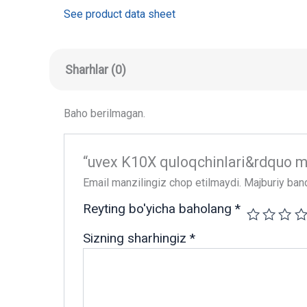
See product data sheet
Sharhlar (0)
Baho berilmagan.
“uvex K10X quloqchinlari&rdquo mahs
Email manzilingiz chop etilmaydi.
Majburiy ban
Reyting bo'yicha baholang
*
Sizning sharhingiz
*