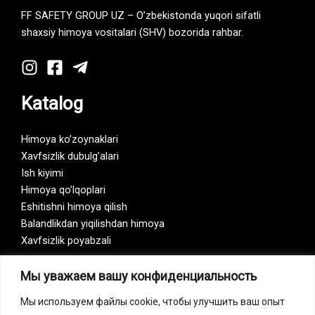
FF SAFETY GROUP UZ – O’zbekistonda yuqori sifatli
shaxsiy himoya vositalari (SHV) bozorida rahbar.
Katalog
Himoya ko’zoynaklari
Xavfsizlik dubulg’alari
Ish kiyimi
Himoya qo’lqoplari
Eshitishni himoya qilish
Balandlikdan yiqilishdan himoya
Xavfsizlik poyabzali
Мы уважаем вашу конфиденциальность
Vision Zero
Мы используем файлы cookie, чтобы улучшить ваш опыт