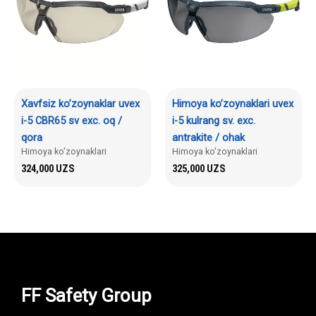
Xavfsiz ko’zoynaklar uvex
Himoya ko’zoynaklari uvex
i-5 CBR65 sv exc. oq /
i-5 kulrang sv. exc.
qora
antrakite / ohak
Himoya ko'zoynaklari
Himoya ko'zoynaklari
324,000
UZS
325,000
UZS
FF Safety Group