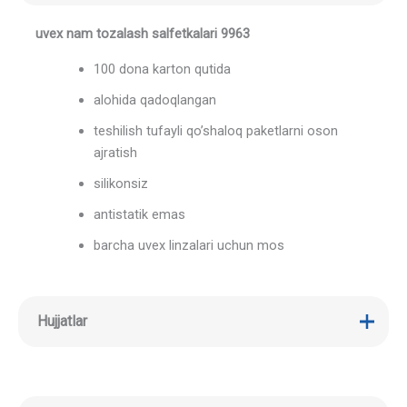
uvex nam tozalash salfetkalari 9963
100 dona karton qutida
alohida qadoqlangan
teshilish tufayli qo’shaloq paketlarni oson
ajratish
silikonsiz
antistatik emas
barcha uvex linzalari uchun mos
Hujjatlar