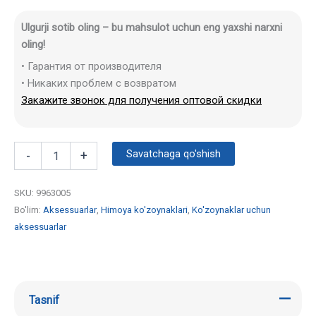
Ulgurji sotib oling – bu mahsulot uchun eng yaxshi narxni
oling!
• Гарантия от производителя
• Никаких проблем с возвратом
Закажите звонок для получения оптовой скидки
Savatchaga qo'shish
-
+
SKU:
9963005
Bo'lim:
Aksessuarlar
,
Himoya ko'zoynaklari
,
Ko'zoynaklar uchun
aksessuarlar
Tasnif