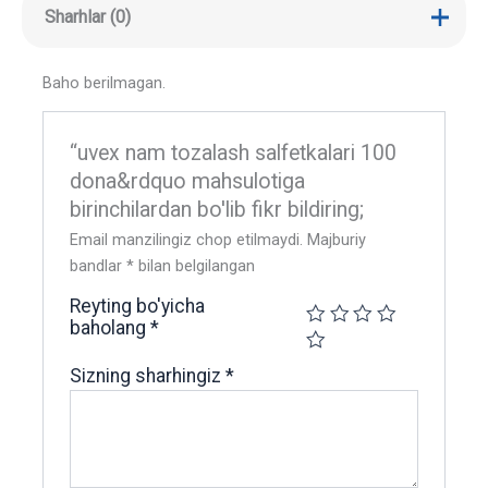
Sharhlar (0)
Baho berilmagan.
“uvex nam tozalash salfetkalari 100
dona&rdquo mahsulotiga
birinchilardan bo'lib fikr bildiring;
Email manzilingiz chop etilmaydi.
Majburiy
bandlar
*
bilan belgilangan
Reyting bo'yicha
baholang
*
Sizning sharhingiz
*