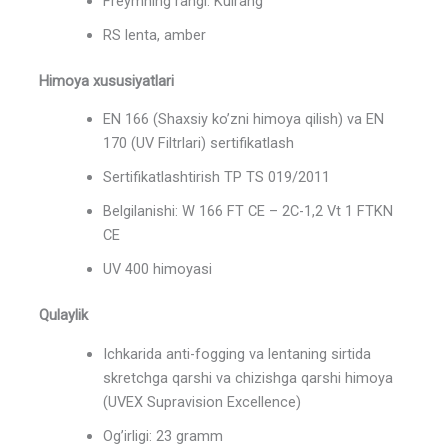
Freymning rangi: Kulrang
RS lenta, amber
Himoya xususiyatlari
EN 166 (Shaxsiy ko’zni himoya qilish) va EN
170 (UV Filtrlari) sertifikatlash
Sertifikatlashtirish TP TS 019/2011
Belgilanishi: W 166 FT CE – 2C-1,2 Vt 1 FTKN
CE
UV 400 himoyasi
Qulaylik
Ichkarida anti-fogging va lentaning sirtida
skretchga qarshi va chizishga qarshi himoya
(UVEX Supravision Excellence)
Og’irligi: 23 gramm