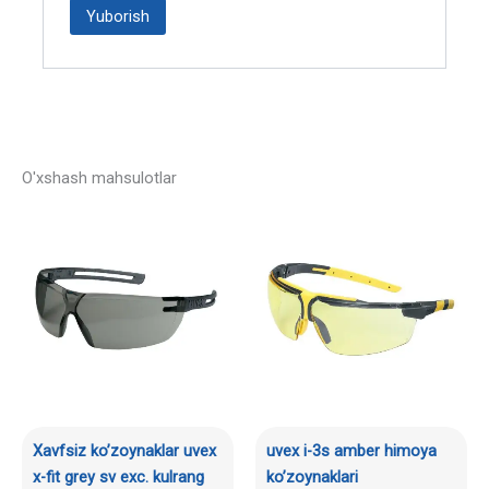
O'xshash mahsulotlar
Xavfsiz ko’zoynaklar uvex
uvex i-3s amber himoya
x-fit grey sv exc. kulrang
ko’zoynaklari