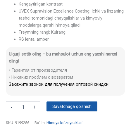
Kengaytirilgan kontrast
UVEX Supravision Excellence Coating: Ichki va linzaning
tashqi tomonidagi chayqalishlar va kimyoviy
moddalarga qarshi himoya qiladi
Freymning rangi: Kulrang
RS lenta, amber
Ulgurji sotib oling – bu mahsulot uchun eng yaxshi narxni
oling!
• Гарантия от производителя
• Никаких проблем с возвратом
Закажите звонок для получения оптовой скидки
Savatchaga qo'shish
-
+
SKU:
9199286
Bo'lim:
Himoya ko'zoynaklari