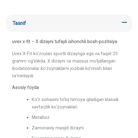
Tasnif
uvex x-fit – X dizayni tufayli ishonchli bosh-pozitsiya
Uvex X-Fit ko’zoylari sportli dizaynga ega va faqat 23
gramm og’irlikda. X dizayni va maxsus mo’ljallangan
ibodatxonalar ko’zoynaklarni jozibali ko’rinish bilan
ta’minlaydi.
Asosiy foyda
Ko’z sohasini to’liq himoya qiladigan klassik
xavfsizlik ko’zoynaklari
Metallsiz
Zamonaviy masjid dizayni