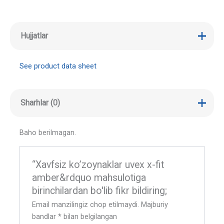
Hujjatlar
See product data sheet
Sharhlar (0)
Baho berilmagan.
“Xavfsiz ko’zoynaklar uvex x-fit
amber&rdquo mahsulotiga
birinchilardan bo'lib fikr bildiring;
Email manzilingiz chop etilmaydi.
Majburiy
bandlar
*
bilan belgilangan