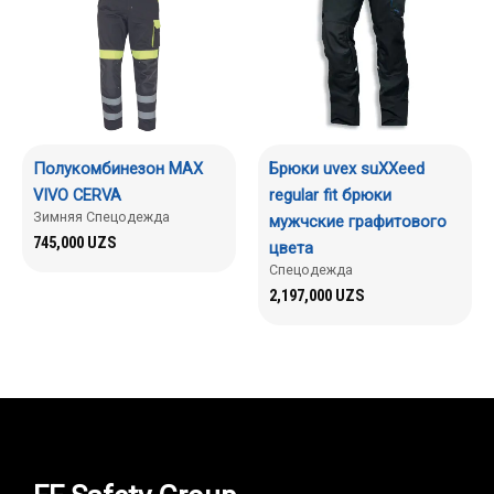
Полукомбинезон MAX
Брюки uvex suXXeed
VIVO CERVA
regular fit брюки
Зимняя Спецодежда
мужчские графитового
745,000
UZS
цвета
Спецодежда
2,197,000
UZS