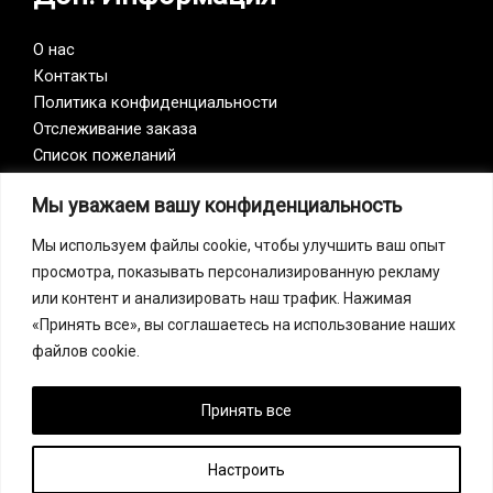
О нас
Контакты
Политика конфиденциальности
Отслеживание заказа
Список пожеланий
Мы уважаем вашу конфиденциальность
Vision Zero
Мы используем файлы cookie, чтобы улучшить ваш опыт
просмотра, показывать персонализированную рекламу
Наша компания является участником инициативы
или контент и анализировать наш трафик. Нажимая
Vision Zero. Vision Zero — это качественно новый
«Принять все», вы соглашаетесь на использование наших
подход к организации профилактики, объединяющий
файлов cookie.
три направления – безопасность, гигиену труда и
благополучие работников на всех уровнях
производства.
Принять все
Настроить