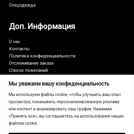
Спецодежда
Доп. Информация
О нас
Контакты
Политика конфиденциальности
Отслеживание заказа
Список пожеланий
Мы уважаем вашу конфиденциальность
Vision Zero
Мы используем файлы cookie, чтобы улучшить ваш опыт
просмотра, показывать персонализированную рекламу
Наша компания является участником инициативы
или контент и анализировать наш трафик. Нажимая
Vision Zero. Vision Zero — это качественно новый
«Принять все», вы соглашаетесь на использование наших
подход к организации профилактики, объединяющий
файлов cookie.
три направления – безопасность, гигиену труда и
благополучие работников на всех уровнях