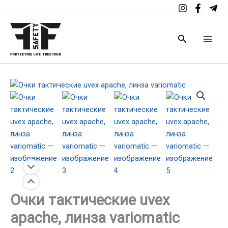
тактические
Перейти
uvex
к
apache,
содержимому
линза
Поиск
variomatic
Количество
товара
Очки
тактические
uvex
apache,
линза
variomatic
Очки тактические uvex
apache, линза variomatic