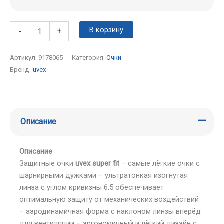
В корзину
-
+
Артикул:
9178065
Категория:
Очки
Бренд:
uvex
Описание
Описание
Защитные очки
uvex super fit
– самые лёгкие очки с
шарнирными дужками – ультратонкая изогнутая
линза с углом кривизны 6.5 обеспечивает
оптимальную защиту от механических воздействий
– аэродинамичная форма с наклоном линзы вперёд
для вентиляции – эргономичный и лёгкий дизайн с