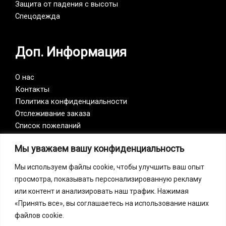
Защита от падения с высоты
Спецодежда
Доп. Информация
О нас
Контакты
Политика конфиденциальности
Отслеживание заказа
Список пожеланий
Мы уважаем вашу конфиденциальность
Vision Zero
Мы используем файлы cookie, чтобы улучшить ваш опыт
просмотра, показывать персонализированную рекламу
Наша компания является участником инициативы
или контент и анализировать наш трафик. Нажимая
Vision Zero. Vision Zero — это качественно новый
«Принять все», вы соглашаетесь на использование наших
подход к организации профилактики, объединяющий
файлов cookie.
три направления – безопасность, гигиену труда и