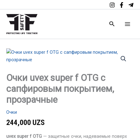
uvex
Перейти
super
к
f
содержимому
OTG
Поиск
с
сапфировым
покрытием,
прозрачные
Количество
товара
Очки
uvex
Очки uvex super f OTG с
super
f
сапфировым покрытием,
OTG
с
прозрачные
сапфировым
покрытием,
Очки
прозрачные
244,000
UZS
uvex super f OTG
— защитные очки, надеваемые поверх