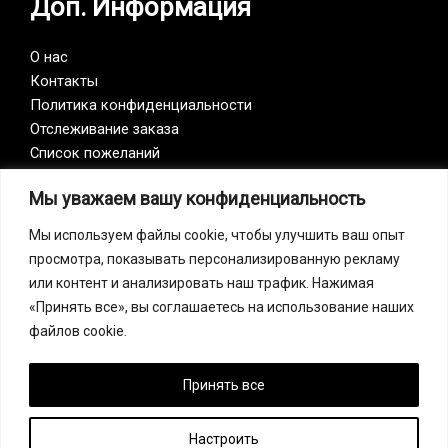
Доп. Информация
О нас
Контакты
Политика конфиденциальности
Отслеживание заказа
Список пожеланий
Мы уважаем вашу конфиденциальность
Vision Zero
Мы используем файлы cookie, чтобы улучшить ваш опыт
просмотра, показывать персонализированную рекламу
Наша компания является участником инициативы
или контент и анализировать наш трафик. Нажимая
Vision Zero. Vision Zero — это качественно новый
«Принять все», вы соглашаетесь на использование наших
подход к организации профилактики, объединяющий
файлов cookie.
три направления – безопасность, гигиену труда и
благополучие работников на всех уровнях
производства.
Принять все
Настроить