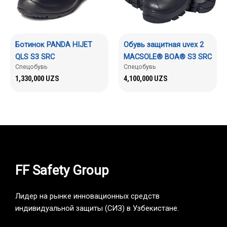
Ботинок PANDA HIJET
Обувь защитная uvex 2
QLS S3 SRC
MACSOLE® BOA® S3 SRC
Спецобувь
Спецобувь
1,330,000
UZS
4,100,000
UZS
FF Safety Group
Лидер на рынке инновационных средств
индивидуальной защиты (СИЗ) в Узбекистане.