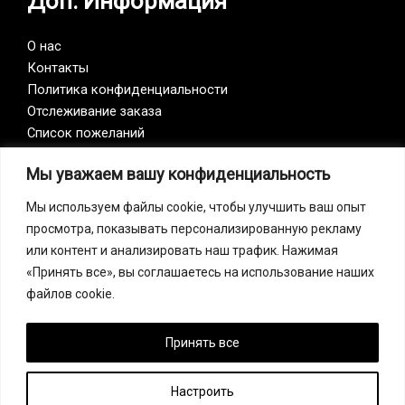
Доп. Информация
О нас
Контакты
Политика конфиденциальности
Отслеживание заказа
Список пожеланий
Мы уважаем вашу конфиденциальность
Vision Zero
Мы используем файлы cookie, чтобы улучшить ваш опыт
просмотра, показывать персонализированную рекламу
Наша компания является участником инициативы
или контент и анализировать наш трафик. Нажимая
Vision Zero. Vision Zero — это качественно новый
«Принять все», вы соглашаетесь на использование наших
подход к организации профилактики, объединяющий
файлов cookie.
три направления – безопасность, гигиену труда и
благополучие работников на всех уровнях
производства.
Принять все
Настроить