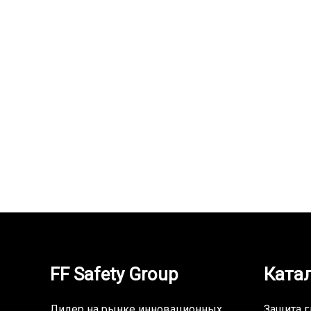
Каска защитная uvex …
Сапоги
350,000
UZS
280,000
FF Safety Group
Ката
Лидер на рынке инновационных
Защита г