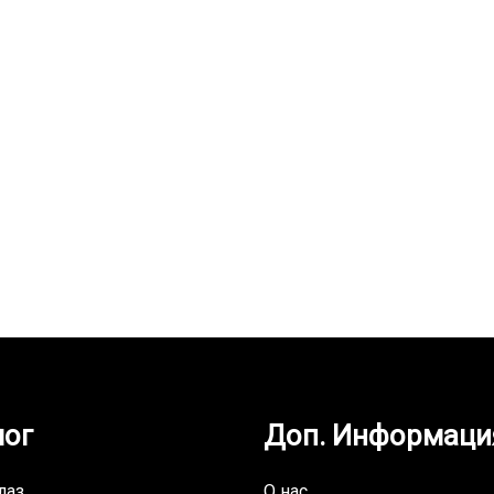
CERVA IRON, ц…
UZS
лог
Доп. Информаци
лаз
О нас