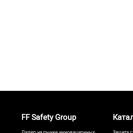
Ремень CERVA IRON, ц…
Ремень 
99,000
UZS
110,000
FF Safety Group
Ката
Лидер на рынке инновационных
Защита г