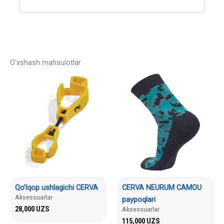
O'xshash mahsulotlar
Qo’lqop ushlagichi CERVA
CERVA NEURUM CAMOU
Aksessuarlar
paypoqlari
28,000
UZS
Aksessuarlar
115,000
UZS