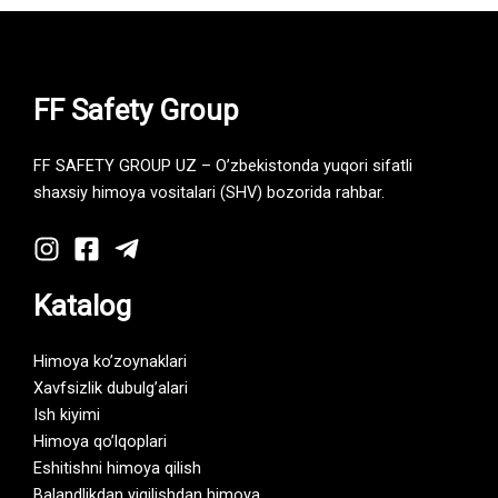
FF Safety Group
FF SAFETY GROUP UZ – O’zbekistonda yuqori sifatli
shaxsiy himoya vositalari (SHV) bozorida rahbar.
Katalog
Himoya ko’zoynaklari
Xavfsizlik dubulg’alari
Ish kiyimi
Himoya qo’lqoplari
Eshitishni himoya qilish
Balandlikdan yiqilishdan himoya