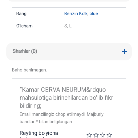
Rang
Benzin Ko'k
,
blue
O'lcham
S, L
Sharhlar (0)
Baho berilmagan.
“Kamar CERVA NEURUM&rdquo
mahsulotiga birinchilardan bo'lib fikr
bildiring;
Email manzilingiz chop etilmaydi.
Majburiy
bandlar
*
bilan belgilangan
Reyting bo'yicha