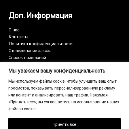
Доп. Информация
О нас
Контакты
Политика конфиденциальности
Отслеживание заказа
Список пожеланий
Мы уважаем вашу конфиденциальность
Vision Zero
Мы используем файлы cookie, чтобы улучшить ваш опыт
просмотра, показывать персонализированную рекламу
Наша компания является участником инициативы
или контент и анализировать наш трафик. Нажимая
Vision Zero. Vision Zero — это качественно новый
«Принять все», вы соглашаетесь на использование наших
подход к организации профилактики, объединяющий
файлов cookie.
три направления – безопасность, гигиену труда и
благополучие работников на всех уровнях
производства.
Принять все