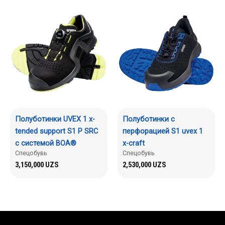
Полуботинки UVEX 1 x-
Полуботинки с
tended support S1 P SRC
перфорацией S1 uvex 1
с системой BOA®
x-craft
Спецобувь
Спецобувь
3,150,000
UZS
2,530,000
UZS