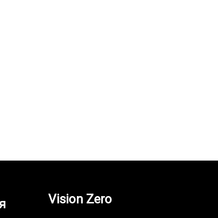
Шорты джинсовые NEUR…
978,000
UZS
Vision Zero
я