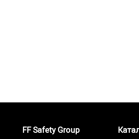
Худи NEURUM CERVA
Худи на
929,000
UZS
2,000,00
FF Safety Group
Ката