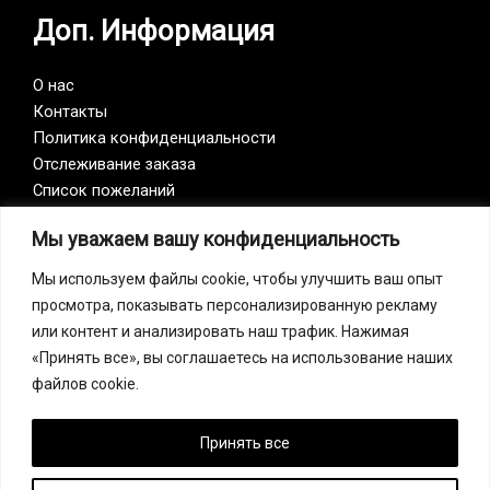
Доп. Информация
О нас
Контакты
Политика конфиденциальности
Отслеживание заказа
Список пожеланий
Мы уважаем вашу конфиденциальность
Vision Zero
Мы используем файлы cookie, чтобы улучшить ваш опыт
просмотра, показывать персонализированную рекламу
Наша компания является участником инициативы
или контент и анализировать наш трафик. Нажимая
Vision Zero. Vision Zero — это качественно новый
«Принять все», вы соглашаетесь на использование наших
подход к организации профилактики, объединяющий
файлов cookie.
три направления – безопасность, гигиену труда и
благополучие работников на всех уровнях
производства.
Принять все